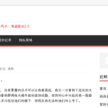
风子，海盗船长2.0
题的记录
隐私策略
生活
,
摄影
近期
了。
重读
是，没有雾霾的日子可以让我看很远，我又一次看到了远处的大
的看到那两栋大楼外面的装饰纹路，但同时心中兴起的是一股疑
拯救
也多次经过他们的楼下，但现在我无法和他们对上号了。
暂别