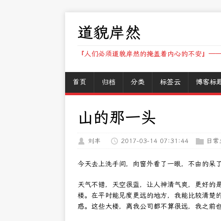
道貌岸然
『人们必须道貌岸然的掩盖着内心的不安』——
首页
归档
分类
标签云
博客标
山的那一头
刘丰
2017-03-14 07:31:44
日常
今天去上洗手间，向窗外看了一眼，不由的呆
天气不错，天空很蓝，让人神清气爽，更好的
楼。在平时能见度更远的地方，我能比较清楚
惑。这些大楼，离我公司都不算很远，我之前