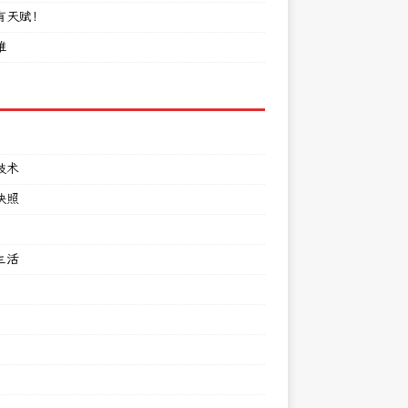
有天赋！
难
技术
快照
生活