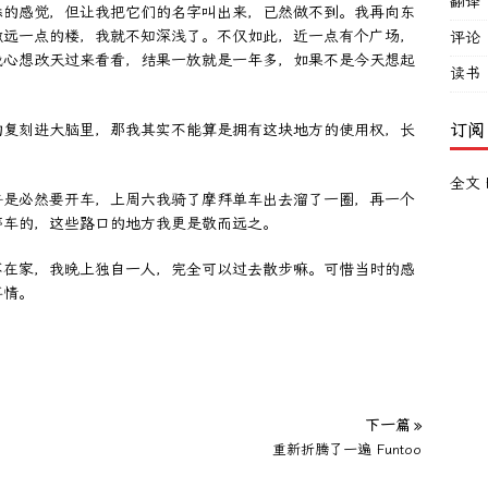
翻译
悉的感觉，但让我把它们的名字叫出来，已然做不到。我再向东
微远一点的楼，我就不知深浅了。不仅如此，近一点有个广场，
评论
我心想改天过来看看，结果一放就是一年多，如果不是今天想起
读书
订阅
的复刻进大脑里，那我其实不能算是拥有这块地方的使用权，长
全文 
乎是必然要开车，上周六我骑了摩拜单车出去溜了一圈，再一个
停车的，这些路口的地方我更是敬而远之。
不在家，我晚上独自一人，完全可以过去散步嘛。可惜当时的感
事情。
下一篇 »
重新折腾了一遍 Funtoo