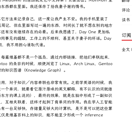
iaWiki 的原因就是它不支持单个页面加密。MoinMoin 里
翻译
的东西都在里面。我还保存了给我妻子谢的情书。
评论
其它方法来记录自己，这一度让我产生不安。我的手机里装了
读书
一篇周记，但在里面写过一遍的东西，时间长了就不想在别的地方
有没有继续存在的必要。后来我想通了，Day One 更加私
订阅
同事见的龌龊、工作上的不顺利、甚至关于妻子的坏话。Day
不同，我不用担心谁取代谁。
全文 
。每篇维基都不是一个孤岛，通过内部链接，把他们串联起来，
的条目的时候，顺便浏览了 Linux、Arch Linux、Gentoo
图谱（Knowledge Graph）。
应用，对于知识／内容串联也非常有效。之前学英语的时候，我
查一个单词，就要看它原汁原味的英文解释，有不认识的词就继
新东方的课上说的），最终的效果，就是在脑中形成了一副知识
里，互相关联着，这样才起到了背单词的作用。我在学人工智能
果有一台足够快、存储量足够大的计算机，是不是可以把这些算
维基百科上的知识，能不能至少形成一个 inference