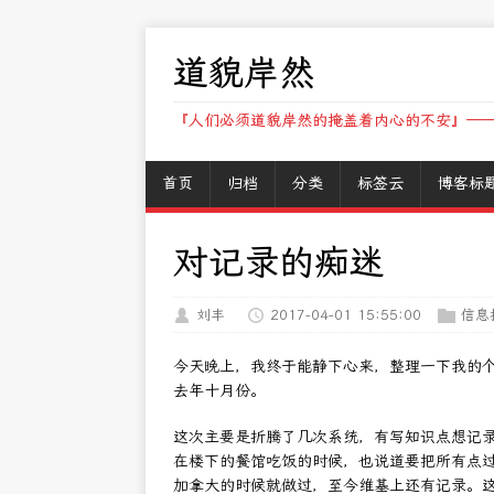
道貌岸然
『人们必须道貌岸然的掩盖着内心的不安』——
首页
归档
分类
标签云
博客标
对记录的痴迷
刘丰
2017-04-01 15:55:00
信息
今天晚上，我终于能静下心来，整理一下我的
去年十月份。
这次主要是折腾了几次系统，有写知识点想记
在楼下的餐馆吃饭的时候，也说道要把所有点
加拿大的时候就做过，至今维基上还有记录。