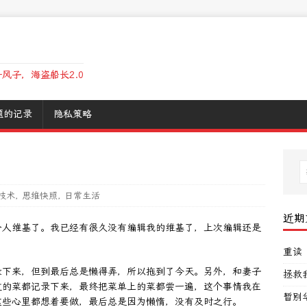
风子，海盗船长2.0
题的记录
隐私策略
技术
,
思维快照
,
日常生活
近期
个人维基了。我已经有很久没有编辑我的维基了，上次编辑还是
重读
录下来，但到最后总是懒得弄，所以拖到了今天。另外，和妻子
拯救
过的菜都记录下来，最终把菜单上的菜都尝一遍，这个事情我在
暂别
这些心里都想着要做，最后总是因为懒惰，没有及时之行。