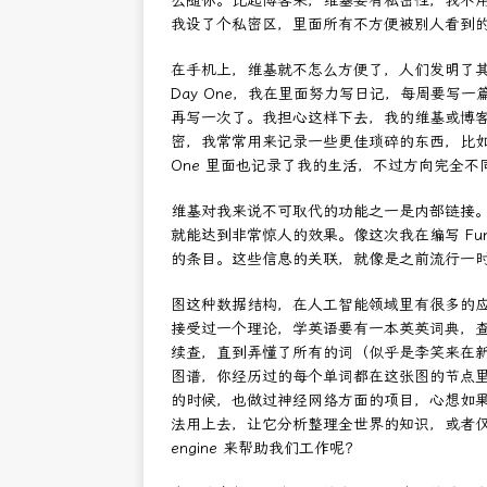
么随你。比起博客来，维基要有私密性，我不用 Med
我设了个私密区，里面所有不方便被别人看到
在手机上，维基就不怎么方便了，人们发明了
Day One，我在里面努力写日记，每周要写
再写一次了。我担心这样下去，我的维基或博客还
密，我常常用来记录一些更佳琐碎的东西，比如
One 里面也记录了我的生活，不过方向完全
维基对我来说不可取代的功能之一是内部链接
就能达到非常惊人的效果。像这次我在编写 Funtoo 
的条目。这些信息的关联，就像是之前流行一时的知识
图这种数据结构，在人工智能领域里有很多的
接受过一个理论，学英语要有一本英英词典，
续查，直到弄懂了所有的词（似乎是李笑来在
图谱，你经历过的每个单词都在这张图的节点
的时候，也做过神经网络方面的项目，心想如
法用上去，让它分析整理全世界的知识，或者仅仅是
engine 来帮助我们工作呢？