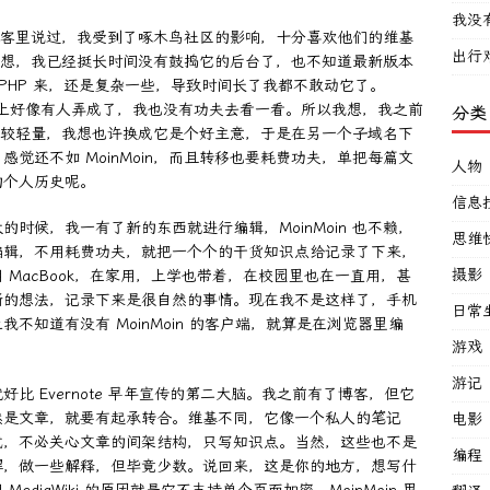
我没
前在博客里说过，我受到了啄木鸟社区的影响，十分喜欢他们的维基
出行
天我在想，我已经挺长时间没有鼓捣它的后台了，也不知道最新版本
比起 PHP 来，还是复杂一些，导致时间长了我都不敢动它了。
，网上好像有人弄成了，我也没有功夫去看一看。所以我想，我之前
分类
样子，比较轻量，我想也许换成它是个好主意，于是在另一个子域名下
觉还不如 MoinMoin，而且转移也要耗费功夫，单把每篇文
人物
的个人历史呢。
信息
时候，我一有了新的东西就进行编辑，MoinMoin 也不赖，
思维
编辑，不用耗费功夫，就把一个个的干货知识点给记录了下来，
摄影
MacBook，在家用，上学也带着，在校园里也在一直用，甚
新的想法，记录下来是很自然的事情。现在我不是这样了，手机
日常
不知道有没有 MoinMoin 的客户端，就算是在浏览器里编
游戏
游记
 Evernote 早年宣传的第二大脑。我之前有了博客，但它
然是文章，就要有起承转合。维基不同，它像一个私人的笔记
电影
式，不必关心文章的间架结构，只写知识点。当然，这些也不是
编程
解，做一些解释，但毕竟少数。说回来，这是你的地方，想写什