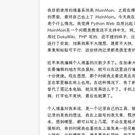
我目前使用的维基系统是 MoinMoin，之
的界面，最终自己也上了 MoinMoin。今
是个什么情况。我觉得 Python Web 应用
MoinMoin另一个问题是搜索还不支持中文
用过 DokuWiki，PHP 写的，还不错的
进行了安装，结果效果不大理想，速度不大快，感
章复制粘贴可不行，这些修改记录都是很宝贵
近年来我编辑个人维基的次数少多了。在加拿大的
在要编辑的地方双击鼠标，就可以在这里进行
十分便捷。现在想想，那个时候我主要还是在用 
至在家里躺在床上也用。在这种情况下，有了
替代了笔记本电脑，就没发再这么干了。手机上我
辑，打字也不爽快，最后也就算了。
个人维基对我来说，是一个记录自己的工具，就好比
记录的是我的想法，我在上面写的是文章，既
本，想到哪里，都可以写上几笔，不必在意格
强制的，有的时候我也喜欢在上面发表一些见