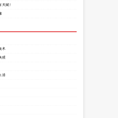
有天赋！
难
技术
快照
生活