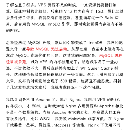
了解也差了很多。VPS 资源不足的时候，一点资源就要精打细
算，因此控制的比较好。后来的 VPS 的内存有了 1GB，想比起过
去条件好了许多，我就没有在意控制，甚至编写过一个 Rails 应
用，后台用的 MySQL InnoDB 引擎，那时候就觉得内存没有不够
的时候。
后来经历过 MySQL 升级，默认的引擎变成了 InnoDB，我旧的配
置文件一度
导致 MySQL 无法启动
。从那之后，我基本上没有再在
意过 MySQL 资源优化的问题。这导致的问题就是，
MySQL 进程
经常被杀死
，因为 VPS 的内存被用光了。然后我采用了一些办
法，不过收效不大，最后我给博客加上了 WP Super Cache 插
件，这样哪怕数据库挂掉也能访问一些页面。然后上周五写了几篇
文章，发布的时候竟然出现了 500 错误，这简直不能忍受。刷新
了几次发布成功文章后，我就考虑修正一下这个问题。
我想计划是不用 Apache 了，采用 Nginx。我刚用 VPS 的时候，
内存很小，才 80M，当时就知道 Nginx 占用资源和 Apache 相比
不是一个数量级的。当然 Apache 有它的好处，寿命很久的工程
有很多插件，比如 WSGI，我安装 MoinMoin 非常方便，在 Nginx
下就要费一些事。再就是 .htaccess 等功能，Nginx 下使用不同