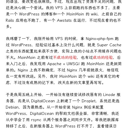
的语法，要改变也很麻烦。不过，现在出现了资源不足的问题，我
还是决心做一个尝试。我的 VPS 上目前跑的东西也不多了，主要
是一个 WordPress 的博客和一个 MoinMoin 的 wiki，之前自己的
Rails 应用也不跑了，有一个 Awstats 在运行，不过现在看的也不
多。
我琢磨了一下，我刚开始用 VPS 的时候，拿 Nginx+php-fpm 跑
过 WordPress，经验证过基本上没什么问题，就是 Super Cache
之类的东西配置起来很不方便，实际上我的小站点不用缓存问题也
不大。MoinMoin 之前有过
不成功的经验
，也有过
成功的经验
，后
来入门之后，我发现用 Apache + UWSGI 跑 MoinMoin 还是挺简
单的。Nginx 上我不敢确定，不过 Nginx 几年前就很火，相信现
在一定有所改进。另外，我对 MoinMoin 这个 wiki 还有其它的考
虑，不过没有成熟的记下来，改天在新的文章里再写写。
于是我周五晚上开始，一开始没有继续尝试修改原有的 Linode 服
务器，而是从 DigitalOcean 上新建了一个 Droplet，系统还是选
Debian，因为最熟悉。从一开始安装 Nginx 到后来配置
WordPress，DigitalOcean 的帮助文档很全面，非常清晰，我还
从中学会了用 rsync 从两个服务器之间同步文件。等我把数据库
转移了之后，在新服务器上 WordPress 打不开了，查看错误日