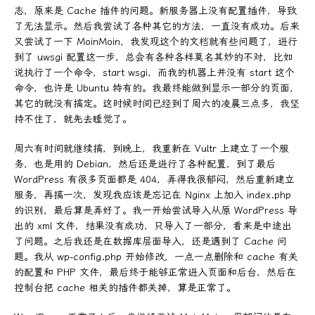
志，原来是 Cache 插件的问题。新服务器上没有配置插件，导致
了无法显示。然后我尝试了各种其它的方法，一直没有成功。后来
又尝试了一下 MoinMoin，我发现这个的文档就有些问题了，进行
到了 uwsgi 配置这一步，总会有各种各样莫名其妙的不对，比如
说执行了一个命令，start wsgi，而我的机器上并没有 start 这个
命令，也许是 Ubuntu 特有的。我最终能做到显示一部分的页面，
其它的就没有搞定。这时候时间已经到了周六的凌晨三点多，我坚
持不住了，就先去睡觉了。
周六有时间就继续搞，到晚上，我重新在 Vultr 上建立了一个服
务，也是用的 Debian，然后还是进行了各种配置，到了最后
WordPress 有很多页面都是 404，弄得我很郁闷，然后重新建立
服务，再搞一次，发现我应该是忘记在 Nginx 上加入 index.php
的识别，最后算是弄好了。我一开始尝试导入从原 WordPress 导
出的 xml 文件，结果没有成功，只导入了一部分，看来是中途出
了问题。之后我还是在数据库层面导入，还是遇到了 Cache 问
题。我从 wp-config.php 开始修改，一点一点删除和 cache 有关
的配置和 PHP 文件，最后终于能够正常进入页面和后台，然后在
控制台把 cache 相关的插件都关掉，算是正常了。