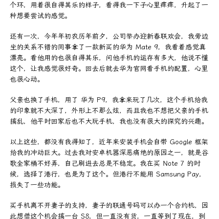
个环，用着很自得其乐的样子，看得我一下子心里痒痒，升起了一
种想要尝试的感觉。
还有一次，今年年初农历年前夕，公司举办迎新春联欢会，我旁边
坐的关系不错的同事拿了一款新买的华为 Mate 9，我看着感觉真
漂亮。看他用的也很自得其乐，问他手机的运存有多大，他说不懂
这个，让我感觉很好奇。回去后就去华为官网看手机的配置，心里
也很心动。
父亲也换了手机，用了 华为 P9，我拿来玩了几次，这个手机给我
的印象就不大深了，外形上不那么炫，而且我也不想把父亲的手机
搞乱，他平时回家后也不大玩手机，我也没有很大的探究的兴趣。
以上这些，都没有我得知了，近年来安装手机会自带 Google 框架
给我的冲动巨大。过去我对安卓机器深恶痛绝的原因之一，就是谷
歌全家桶不好弄，自己刷进去总是不稳定。我在买 Note 7 的时
候，选择了港行，也是为了这个。但港行不能用 Samsung Pay，
损失了一些功能。
买手机离不开妻子的支持，妻子的联通号码可以办一个合约机，因
此想借这个机会搞一台 S8，但一直没有货，一直等到了现在，到