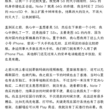
版本，让我一下子比较失望。我觉得 S8 的大小刚刚好，64G 的
机身存储也正合适。Note 7 就是 64G 的存储，我当时买了 256G
的 microSD 卡，加上扩展卡绰绰有余。结果改大的没大，不该大
的又大了，让我挺郁闷。
直到买之前，我心中一直想着是 S8，然后在下单前一个小时，我
心中挣扎了一下，还是选择了 S8+。主要是图 6G 的内存，因为
我对国内的全家桶真的不放心。置于体积，我心想我用了这么久的
小号 iPhone，尝试一下大手机也无妨，正好阅读的话会比较舒
服。身边同事大多数在用大手机，我们部门就有两个人用了俩
iPhone Plus，其他部门还见过有人的安卓电话能遮住半张脸，实
在是有趣。
之前从网上看过刹那数码做的视频教程，里面推荐港行，说可以无
痛刷国行，也做代购。我之前五一节的时候也去了香港，当时心里
也有去百脑汇、丰泽等地购买的念头，不过当时一来没有下定决心
购买，二来打定主意想用国行，就没有去，连看都没看。Note 7
我买的港行，结果召回的时候非常不便，最后让我损失了一部分
钱。而且当时买国行的家伙，不仅退款的时候方便，而且还有很多
赠品，比如无线充电器、打印机。关键是现在国行系统也有了谷歌
框架，在翻墙后可以用 Play 商店，我就没有了买港行的必要。我