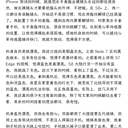
iPhone 测试的时候，就感觉右手食指去摸镜头右边的部位很自
然，相反摸镜头才需要把指头向外伸，不舒服。在 S8+ 上，我一
次都没有误触镜头，开始还不是很习惯，现在用指纹解锁已经很溜
了。我配置了双手的食指，遇到应用内需要解锁时，时常是右手拿
着手机，左手食指伸过去，很自然的就解了锁。反倒是心率传感器
的位置，让我觉得摸起来很困难。照相机自拍的时候，可以通过心
率传感器操作快门，我就不敢动，觉得很不方便。
机身自然是极漂亮。我这次选的是烟晶灰色。之前 Note 7 买的黑
色版本，后来有些后悔，觉得不是最好看的。之前看网上评测 S7
Edge 的视频，觉得蓝色是真漂亮。S8 大陆行货一开始没有蓝
色，我就选了灰色。这次下单的时候，看到上了蓝色，不过没货，
所以还是选灰色。拿到真机后，觉得灰色是真漂亮。白天能看到灰
色和淡蓝色，夜里在家里黄色的灯光下，就变成了比较深但不深邃
的蓝色，漂亮的无法形容，反正我很喜欢。实际上，这几天用下
来，我还真的很少关注背面的颜色，除了写文章的时候翻过去看了
看，其余的时间连看的想法都没，很奇怪。
机身虽然漂亮，但我也有担心。双面都用了大猩猩第五代玻璃，但
网上也有测试的视频，不是没人摔裂过手机。玻璃表面也滑，我拿
到手机的当天晚上吃饭时，手机就从裤子口袋里滑了出来，第二天