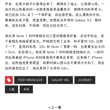
开会，也是从裤子口袋滑出来了，都摔在了地上，让我很心疼。一
加手机让我喜欢的一点就是背面是金属壳子，被摔坏的机率更小。
我已经给 S8+ 买了一个保护套，但也很矛盾。这么漂亮的手机，
要被放在壳子里，简直浪费。回想起当年用的 Galaxy S3，塑料
壳，皮实的很，不怕摔，现在已经没有了。
我在用 Note 7 的时候就买过三星的镜面保护套，召回手机后，这
个套就在我抽屉里落灰。昨晚把它找了出来，和手里的 S8+ 比较
了一下，直观的发现，S8+ 和 Note 7 宽度一致，长度要长出大约
1.5cm，实在惊人。我在用 Note 7 的时候就苦恼她太大，一段时
间后再拿起 iPhone 的时候感觉手都是在享受，后来换了 iPhone
后，这种感觉更是明显，我那时候心想以后不要用大手机了，现在
这种感觉忘记了，我还是用了大号的 S8+。
FEED WRANGLER
GALAXY S8+
JOURNEY
三星
手机
« 上一篇