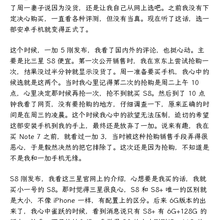
了周一妻子说因为没货，还是让我自己从网上选吧。之前我没有下
定决心购买，一直看各种评测，但没有当真。现在听了这话，选一
部安卓手机就变得正式了。
这个时候，一加 5 刚发布，我看了国内外的评论，也挺心动。主
要是比三星 S8 便宜。第一次公开销售时，我在京东上尝试抢购一
次，结果没过半分钟就显示没货了。周一准备要买手机，我心中的
候选就是这两个。当时我心里记得第二次的抢购是周二上午 10
点，心里决定那时候再抢一次，抢不到就买 S8。然后到了 10 点
钟我看了网页，没有要抢购的地方，仔细调查一下，原来正确的时
间是在周三的凌晨。这个时候我心中的欲望无法压制，迫切的希望
这部安装手机到我的手上，最终还是放弃了一加。说来有趣，我在
买 Note 7 之前，就看过一加 3，当时被这种抢购销售手段弄得很
恶心，于是毅然决然的把它排除了。这次还是因为抢购，不知道是
不是我和一加手机无缘。
S8 刚发布，我看这三星官网上的介绍，心想要是我买的话，我就
买小一号的 S8。那时觉得三星很良心，S8 和 S8+ 唯一的区别就
是大小，不像 iPhone 一样，有配置上的区分。后来 6G版本的出
来了，我心中雀跃的时候，看到消息说只有 S8+ 有 6G+128G 的