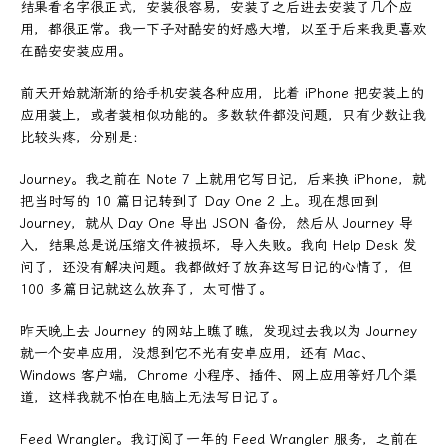
结果看名字很正式，安装很容易，安装了之后进去安装了几个应
用，都很正常。我一下子对酷安的好感大增，以至于后来我更喜欢
在酷安安装应用。
前天开始就渐渐的给手机安装各种应用，比着 iPhone 把安装上的
应用装上，或者装相似功能的。多数软件都没问题，只有少数让我
比较头疼，分别是：
Journey。我之前在 Note 7 上就用它写日记，后来换 iPhone，就
把当时写的 10 篇日记转到了 Day One 2 上。现在想回到
Journey，就从 Day One 导出 JSON 备份，然后从 Journey 导
入，结果总是说压缩文件被损坏，导入失败。我向 Help Desk 发
问了，还没有解决问题。我都做好了放弃这写日记的心情了，但
100 多篇日记就这么放弃了，太可惜了。
昨天晚上去 Journey 的网站上瞧了瞧，发现过去我以为 Journey
就一个安卓应用，没想到它不光有安卓应用，还有 Mac、
Windows 客户端，Chrome 小程序、插件、网上应用等好几个渠
道，这样我就不怕在电脑上无法写日记了。
Feed Wrangler。我订阅了一年的 Feed Wrangler 服务，之前在