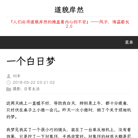
道貌岸然
『人们必须道貌岸然的掩盖着内心的不安』——风子，海盗船长
2.0
菜单
一个白日梦
刘丰
2018-05-22 03:21:02
摄影
,
日常生活
这两天晚上一直睡不好，导致我白天，特别是上午，都十分疲惫，
只好伏在桌子上小憩一会儿。昨天一次小憩时，做了个关于照相机
的梦。
我梦见我买了一个很小巧的镜头，装在了一台单反相机上，没有看
效果，只是拧了一下对焦环，手感非常好。对焦环的材质大概是尼