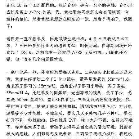
克尔 50mm 1.8D 那样的。然后看到一旁有一台小的旁轴，看外形
应该是富士 X-Pro 的某一代，我心里纳闷我怎么会有闲钱买一台
这样的相机，然后拿起来想放在眼前拍一张，然后手机响了，我醒
了。
这两天一直在看单反，因此做梦也是相机。4 月 6 日我从日本回
来，7 日开始参加行业内的培训考试，时长两周。在那期间我开始
看起了 DSLR。之前我有一台索尼 A7R2 无反相机，用着也还不
错，但一直有几个问题困扰我。
一来电池差一些，外出旅游要每天充电。二来镜头比起单反还是太
贵，我手头经手过三个 FE 卡口镜头，最早是索尼的 55mm/f1.8，
后来买了蔡司的 35mm/f2，然后出掉了蔡司手动头，买了索尼
35mm/f1.4。比起单反的同焦距、光圈等级的镜头，贵了不少，尤
其是 50mm 焦段的，差距让我乍舌。三来无反的速度还是慢，我
平时为了省电，拍完了都会关掉相机，遇到想拍的景色时，打开电
源要等不少才能拍，不像单反，要么几天不关机几乎不掉电，要么
打开不到一秒就能拍。还有就是 EVF，耗电大户不说，在弱光环境
下，噪点也太多了些，带孩子去海洋公园之类的暗光环境，就会有
很大的感触。人们都说无反是未来，目前除了视频拍摄外，我还没