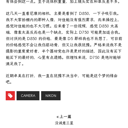
有体会到这一点。至于说体积重量，加上镜头实在和单反差不多。
这几天一直看尼康的相机，主要是看到了 D850，一下子吸引我。
我不大常拍棚内的那种人像，对佳能没有强烈需求，而来操控上，
感觉对佳能的也不大习惯。后来看了一些视频，感觉 D850 太高
端，像素太高反而也是一个缺点，实际上 D750 可能更加适合我。
但讨厌的是 D850 的价格，要是像 D5 那样我也不肖想了，可目前
的价格感觉不会让我伤筋动骨，但又让我很犹豫。严格来说我不是
摄影的重度爱好者，半个器材党也许是更好的描述，因此没有买下
能买下的最好的，心里有点遗憾。但理性来说，D750 是绝对能够
满足我了。
近期卓美在打折，我一直在犹豫不决当中，可能是这个梦的缘由
吧。
CAMERA
NIKON
« 上一篇
没诚意三星