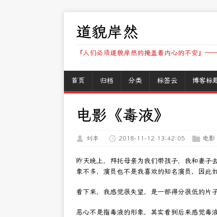
道貌岸然
『人们必须道貌岸然的掩盖着内心的不安』——
首页
归档
分类
标签云
博客标
电影《毒液》
刘丰
2018-11-12 13:42:05
电影
昨天晚上，拜托母亲为我们带孩子，我和妻子
象不多，演员也不是我喜欢的知名演员，因此
看下来，我感觉很失望，是一部得分很低的片
恶心不是指毒液的形象，其实看到后来感觉毒