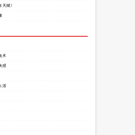
有天赋！
难
技术
快照
生活