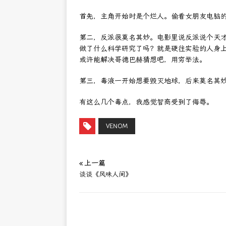
首先，主角开始时是个烂人。偷看女朋友电脑
第二，反派很莫名其妙。电影里说反派说个天
做了什么科学研究了吗？就是硬往实验的人身
或许能解决哥德巴赫猜想吧，用穷举法。
第三，毒液一开始想要毁灭地球，后来莫名其
有这么几个毒点，我感觉智商受到了侮辱。
VENOM
« 上一篇
谈谈《风味人间》