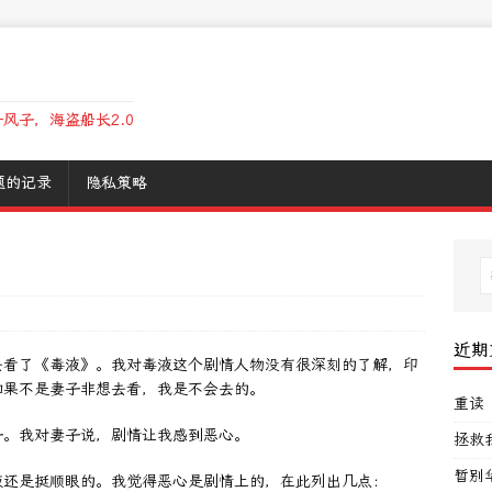
风子，海盗船长2.0
题的记录
隐私策略
近期
去看了《毒液》。我对毒液这个剧情人物没有很深刻的了解，印
如果不是妻子非想去看，我是不会去的。
重读
子。我对妻子说，剧情让我感到恶心。
拯救
暂别
液还是挺顺眼的。我觉得恶心是剧情上的，在此列出几点：