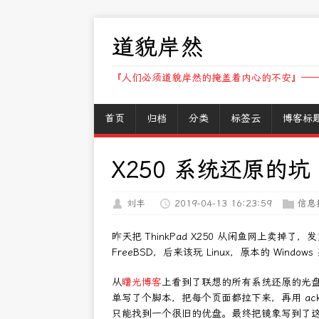
道貌岸然
『人们必须道貌岸然的掩盖着内心的不安』——
首页
归档
分类
标签云
博客标
X250 系统还原的坑
刘丰
2019-04-13 16:23:59
信息
昨天把 ThinkPad X250 从闲鱼网上卖
FreeBSD，后来该玩 Linux，原本的 Wi
从
曙光博客
上看到了联想的所有系统还原的光盘镜
单写了个脚本，把每个页面都拉下来，再用 ac
只能找到一个很旧的优盘。最终把镜象写到了