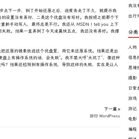
我没
一步步点下一步，到了开始还原之后，进度条走了不久，就提示我
出行
之类的设置没有弄对，二是这个优盘没有写好。我按照之前那个下
动写入，最终总是不行。我还从 MSDN I tell you 上下
入优盘但失败。结果一直弄到了今天凌晨快五点，我还没有弄好。我撑
分类
人物
我把还原的镜象放进这个优盘里，用它来还原系统。结果还是出
信息
硬盘上有操作系统的话，会失败”。我不禁大呼“太坑了”，像这种
盘吗？结果还检测到有操作系统，导致这样的失败，实在是让人
思维
摄影
日常
游戏
游记
下一篇 »
回归 WordPress
电影
编程