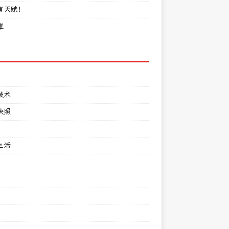
有天赋！
难
技术
快照
生活