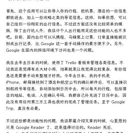
首先，这个应用可以让你导入你的行程，把机票、酒店的一些信息
都放进去，加上一些攻略之类的导览信息。这样，如果你想，可以
自己组织一份翔实的出行信息。不过这方面还没有比较简单的模
版，除了出行达人外，我估计个人出行能用足这些功能的人也不多
吧。目前，国内出行可以从携程、马蜂窝上订票，订单直接能被识
别成出行记录，比 Google 这一套手动操作的要方便不少。另外，
Google 在国内的网络环境下访问也是一个问题。
我在去年去日本的时候，使用了 Trello 看版来管理各类信息。不
过我还是觉得有点大材小用，结果就是让我觉得比较复杂，有些信
息还是需要手动来整理才好用。今年去日本，我的手机是
iPhone，邮箱接收到了酒店和航空公司的确认邮件后，可以直接识
别航班号等信息，自动添加到日历中去，所以每天的行程，包括酒
店的地址、电话、入住确认号码，我都自己补充进了日历中去，因
此没有用任何第三方工具也很好的完成了管理任务。至于 Google
Trip，真没有必要。
不过这些都是功能性的问题，我读那篇介绍文章的时候，心里想的
只是 Google Reader 了，这是值得讨论的。Reader 死后，