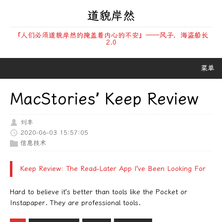
道貌岸然
『人们必须道貌岸然的掩盖着内心的不安』——风子，海盗船长
2.0
菜单
MacStories’ Keep Review
刘丰
2020-06-03 15:57:05
信息技术
Keep Review: The Read-Later App I’ve Been Looking For
Hard to believe it’s better than tools like the Pocket or
Instapaper. They are professional tools.