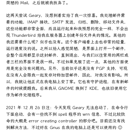
简陋的 Mail，之后就被我放弃了。
这两天尝试 Geary，没想到着实给了我一次惊喜。我处理邮件需
要的功能，IMAP 接收、SMTP 发送、归档、删除、移动文件夹，
这些功能都非常全面，而且运行起来和我预想的完全一样，不会出
现 Thunderbird 给我在服务器上创建年份文件夹的情况。其他的
我还需要什么呢？似乎也没有。这个客户端看上去也非常的轻量，
运行速度没的说。之所以给人感觉简陋，是界面上打开一个邮件，
会整个应用都显示这封邮件，直到退出，与我们以往常用的两栏或
者三栏的界面不是很一样。不过如果克服了这一点，其他的方面使
用是完全没有问题的。另外，当前似乎还是没有 PGP 支持，可现
在没有人会跟我一起发非对称加密邮件，因此，对我没有影响。所
以，我就让他正式在我电脑上安了家。它也有守护进程，在有新邮
件的时候提醒我。后来我从 GNOME 换到了 KDE，也依旧使用它
作为邮件处理程序。
2021 年 12 月 26 日注：今天发现 Geary 无法启动了，在命令行
下面启动，会有一些找不到 spell 程序的 wrn 信息，不过比较致
命的大概是 error creating controller 的部分吧。目前还没有找
到解决方法，不过好在 Gnus 在我的电脑上还是可以使用的 🙂