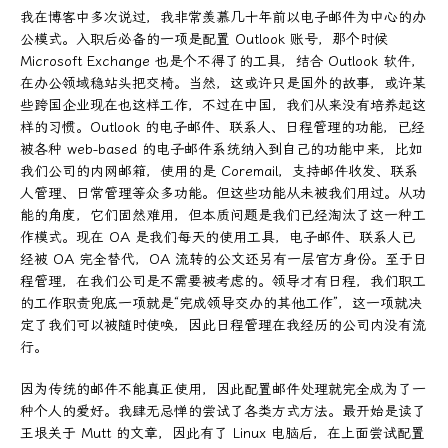
我在博客中多次说过，我非常羡慕几十年前以电子邮件为中心的办
公模式。入职后必备的一项是配置 Outlook 账号，那个时候
Microsoft Exchange 也是个不得了的工具，结合 Outlook 软件，
在办公领域稳站头把交椅。当然，这或许只是国外的故事，或许某
些跨国企业现在也这样工作，不过在中国，我们从来没有培养起这
样的习惯。Outlook 的电子邮件、联系人、日程管理的功能，已经
被各种 web-based 的电子邮件系统纳入到自己的功能中来，比如
我们公司的内网邮箱，使用的是 Coremail，支持邮件收发、联系
人管理、日常管理等众多功能。但这些功能从未被我们用过。从功
能的角度，它们固然难用，但本质问题是我们已经淘汰了这一种工
作模式。现在 OA 是我们每天的使用工具，电子邮件、联系人已
经被 OA 完全替代，OA 流转的公文还另有一层官方身份。至于日
程管理，在我们公司是不需要被考虑的。领导才有日程，我们职工
的工作职责兜底一项就是“完成领导交办的其他工作”，这一项就决
定了我们可以被随时使唤，因此日程管理在我经历的公司内没有流
行。
因为传统的邮件不能真正使用，因此配置邮件处理就完全成为了一
种个人的爱好。我肆无忌惮的尝试了各类方式方法。最开始是读了
王垠关于 Mutt 的文章，因此有了 Linux 电脑后，在上面尝试配置