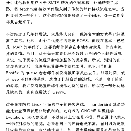
分讲述他收到用户关于 SMTP 转发的代码草稿，让他转变了思
路，将 fetchmail 接收邮件融入到了传统的邮件接收流程之中。当
时读到这一部分时，这个流程就像是形成了一个闭环，让一切都变
得复古起来了。
不过经过了几年的尝试，我最终认识到，或许复古的方式早已经脱
离了实际。比如，那个年代流行的还是 POP3，而现在基本上已经
是 IMAP 的年代了，全部的邮件保存在本地本身就是一件有点诡
异的事情。而且，对于每天需要处理不超过 5 封的个人邮件系统
来说，过于复杂的流程只会增加整体的复杂度。所以，渐渐的在一
次装系统之后，我没有配置那些传统的工具，也不用再盯着
Postfix 的 queue 看看邮件有没有被正常发出去了。那段时间，使
用 web 版的邮件系统，成为了比较自然的选择。不过，出于简单
的考虑，我并没有配置新邮件提示之类的插件，所以这一部分功能
是缺失的，直到我尝试了 Geary。
过去我接触的 Linux 下面的电子邮件客户端，Thunderbird 算是功
能比较全面且使用相对便利的。之前因为 GNOME 深度继承
Evolution，我也尝试过，不过使用上实在是不惯。界面设计也给人
一种特别松散的感觉。后来看网上的评价也是不高。当时因为是默
认安装的客户端，我坚持使用了一阵，最主要的问题是有些功能是