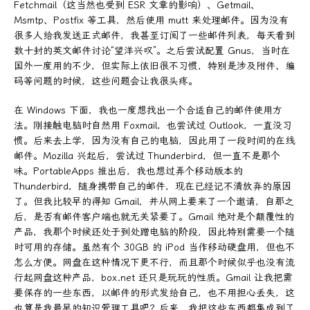
Fetchmail（这当然也受到 ESR 文章的影响）、Getmail、
Msmtp、Postfix 等工具，然后使用 mutt 来处理邮件。因为没有
很多人给我发送正式邮件，我甚至订阅了一些邮件列表，每天看到
数十封的英文邮件讨论“望洋兴叹”。之后尝试配置 Gnus，当时在
国外一度用的不少，但实际上依旧很不习惯，特别是涉及附件、编
码等问题的时候，这些问题会让我很头疼。
在 Windows 下面，我也一度想找出一个合适自己的邮件使用方
法。刚接触电脑时自然用 Foxmail，也尝试过 Outlook，一直没习
惯。后来去上学，因为没有自己的电脑，因此用了一段时间的在线
邮件。Mozilla 兴起后，尝试过 Thunderbird，但一直不是那个
味。PortableApps 推出后，我也想过弄个移动版本的
Thunderbird，随身携带自己的邮件，现在已经记不清放弃的原因
了。但我比较早的得知 Gmail，并从网上要来了一个邀请，自那之
后，是否有邮件客户端也就无关紧要了。Gmail 绝对是个颠覆性的
产品，我那个时候还处于到处蹭电脑的阶段，因此特别需要一个随
时可用的存储。虽然有个 30GB 的 iPod 当作移动硬盘用，但也不
怎么方便。网盘在这种情况下更不行，而且那个时候似乎也没有流
行起网盘这种产品，box.net 还只是玩玩的性质。Gmail 让我把需
要保存的一些东西，以邮件的形式发给自己，也不用担心丢失，这
也算是我最早的知识管理工具吧？后来，我把这些东西都集成到了