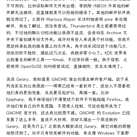
不可用的，比如读取邮件文件夹出错，导致除 INBOX 外其他的邮
件都无法接收，这直接就是可以枪毙的错误了。其他的邮件软件我
就没用过了。之前对 Marissa Mayer 采访时她使用 pine 来处理
邮件，我也了解过，但没有尝试。Thunderbird 是之前最常用过
的，不过他的默认归档功能让我很不适应，会自动在 Archive 文
件夹下面创建年份文件夹。或许对有些人来说是个好功能，但我不
想这样弄乱我的服务器上的文件夹。我手动关闭过这个功能几次，
但依旧防不胜防，搞乱过几次后，我就非常小心了。KDE 世界有
比较著名的邮件工具——Kmail，不过评价很一般。我不信邪，之
前使用 OpenSUSE 的时候尝试过，直接破防，实在太难用了。
说说 Geary，我知道是 GNOME 推出的原生邮件客户端。这个系
列说实在的让我很迷——明明已经有一套软件了，这些人不想着把
他们弄的更加完善，反而要另起炉灶，再搞一套。比如
Epiphany，我不相信他们不清楚这个软件不可能超越 Firefox。或
许他们有自己的开发思路，不想受人控制，可这些程序成为了
GNOME 官方的，这点我比较想不通。GNOME 的 Evolution 已经
发展了这么多年，虽说不大好用，但却又搞出一个简洁版的
Geary，这是为什么？之前我大概尝试过 Geary，被它功能的简陋
给惊讶到了。似乎只有收发邮件的功能，有点像 Windows 下面那