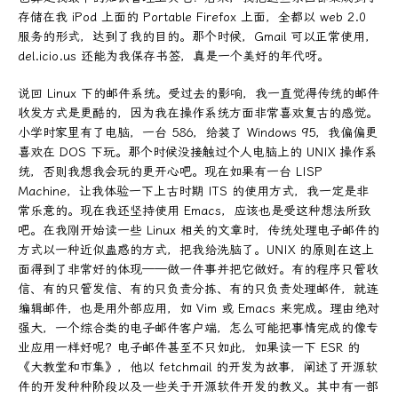
存储在我 iPod 上面的 Portable Firefox 上面，全都以 web 2.0
服务的形式，达到了我的目的。那个时候，Gmail 可以正常使用，
del.icio.us 还能为我保存书签，真是一个美好的年代呀。
说回 Linux 下的邮件系统。受过去的影响，我一直觉得传统的邮件
收发方式是更酷的，因为我在操作系统方面非常喜欢复古的感觉。
小学时家里有了电脑，一台 586，给装了 Windows 95，我偏偏更
喜欢在 DOS 下玩。那个时候没接触过个人电脑上的 UNIX 操作系
统，否则我想我会玩的更开心吧。现在如果有一台 LISP
Machine，让我体验一下上古时期 ITS 的使用方式，我一定是非
常乐意的。现在我还坚持使用 Emacs，应该也是受这种想法所致
吧。在我刚开始读一些 Linux 相关的文章时，传统处理电子邮件的
方式以一种近似蛊惑的方式，把我给洗脑了。UNIX 的原则在这上
面得到了非常好的体现——做一件事并把它做好。有的程序只管收
信、有的只管发信、有的只负责分拣、有的只负责处理邮件，就连
编辑邮件，也是用外部应用，如 Vim 或 Emacs 来完成。理由绝对
强大，一个综合类的电子邮件客户端，怎么可能把事情完成的像专
业应用一样好呢？电子邮件甚至不只如此，如果读一下 ESR 的
《大教堂和市集》，他以 fetchmail 的开发为故事，阐述了开源软
件的开发种种阶段以及一些关于开源软件开发的教义。其中有一部