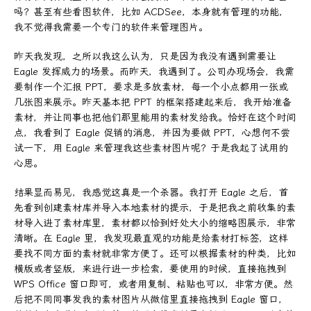
吗？甚至有些看图软件，比如 ACDSee，本身就有管理的功能，
我不觉得我需要一个专门的软件来管理图片。
昨天我发现，之所以我这么认为，只是因为我没有遇到需要让
Eagle 发挥威力的场景。而昨天，我遇到了。公司办现场会，我需
要制作一个汇报 PPT，要求是多放素材，每一个小点都用一张或
几张图来展示。昨天基本把 PPT 的框架搭建起来后，我开始准备
素材，并让同事也把他们那里能用的素材发给我。恰好在这个时间
点，我看到了 Eagle 促销的消息，并因为要做 PPT，心想何不尝
试一下，用 Eagle 来管理我这些素材图片呢？于是我起了试用的
心思。
结果显而易见，我感觉这真是一个杀器。我打开 Eagle 之后，首
先看到创建素材库并导入本地素材的提示，于是把我之前收集的素
材导入进了素材库里，素材都以恰到好处大小的缩略图展示，非常
清晰。在 Eagle 里，我发现最直观的功能是给素材打标签，这样
要找不同方面的素材就非常方便了。还可以根据素材的种类，比如
横版或者竖版，来进行进一步检索，要使用的时候，直接拖拽到
WPS Office 窗口即可，或者用复制、粘贴也可以，非常方便。然
后把不同同事发我的素材图片从微信里直接拖拽到 Eagle 窗口，