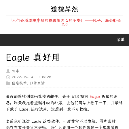
道貌岸然
『人们必须道貌岸然的掩盖着内心的不安』——风子，海盗船长
2.0
菜单
Eagle 真好用
刘丰
2022-06-14 11:39:28
信息技术
,
日常生活
最近邮箱收到数码荔枝的邮件，关于 618 期间
Eagle
折扣的消
息。昨天我抱着查漏补缺的心思，去他们网站上看了一下，并最终
下载了 Eagel 进行试用，没想到一发不可收拾。
之前我听说过 Eagle 这类软件，一度非常不以为然。图片素材，
保存在文件夹里不好吗，为什么要用一个软件来建一个库来管理