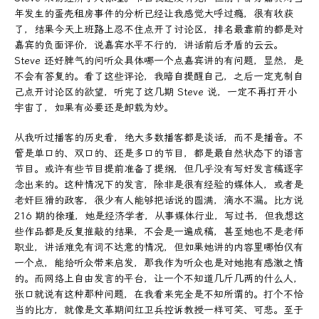
年发生的蛋壳租房事件的分析已经让我感觉大呼过瘾，很有收获
了，结果今天上班路上忍不住点开了讨论区，排名最靠前的都是对
嘉宾的负面评价，说嘉宾水平不行的，讲话前后矛盾的云云。
Steve 还好脾气的问听众具体哪一个点嘉宾讲的有问题，显然，是
不会有答复的。看了这些评论，我暗自提醒自己，之后一定克制自
己点开讨论区的欲望，听完了这几期 Steve 说，一定不再打开小
宇宙了，如果有必要还是卸载为妙。
从我听过播客的历史看，绝大多数播客都是谈话，而不是播音。不
管是单口的、双口的、还是多口的节目，都是最自然状态下的语言
节目。或许有些节目提前准备了提纲，但几乎没有写好发言稿逐字
念出来的。这种情况下的发言，除非是很有经验的媒体人，或者是
老奸巨猾的政客，很少有人能够把话说的圆满，滴水不漏。比方说
216 期的徐瑾，她是经济学者，从事媒体行业，写过书，但我想这
些作品都是反复推敲的结果，不会是一遍成稿，甚至她也不是老师
职业，讲话难免有词不达意的情况，但如果她讲的内容里哪怕仅有
一个点，能给听众带来启发，那我作为听众也是对她抱有感激之情
的。而网络上自由发言的平台，让一个不知道几斤几两的什么人，
张口就说有这种那种问题，在我看来完全是不知所谓的。打个不恰
当的比方，就像是文革期间红卫兵控诉教授一样可笑、可悲。至于