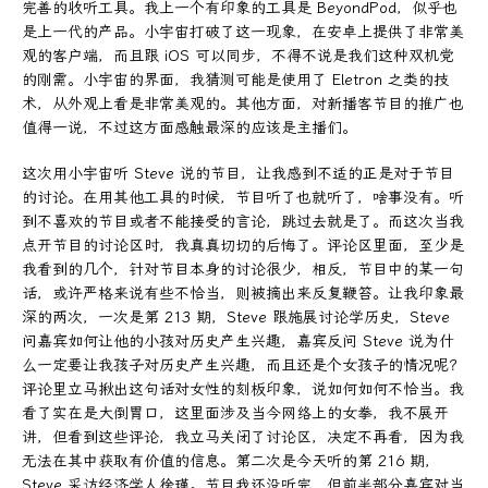
完善的收听工具。我上一个有印象的工具是 BeyondPod，似乎也
是上一代的产品。小宇宙打破了这一现象，在安卓上提供了非常美
观的客户端，而且跟 iOS 可以同步，不得不说是我们这种双机党
的刚需。小宇宙的界面，我猜测可能是使用了 Eletron 之类的技
术，从外观上看是非常美观的。其他方面，对新播客节目的推广也
值得一说，不过这方面感触最深的应该是主播们。
这次用小宇宙听 Steve 说的节目，让我感到不适的正是对于节目
的讨论。在用其他工具的时候，节目听了也就听了，啥事没有。听
到不喜欢的节目或者不能接受的言论，跳过去就是了。而这次当我
点开节目的讨论区时，我真真切切的后悔了。评论区里面，至少是
我看到的几个，针对节目本身的讨论很少，相反，节目中的某一句
话，或许严格来说有些不恰当，则被摘出来反复鞭笞。让我印象最
深的两次，一次是第 213 期，Steve 跟施展讨论学历史，Steve
问嘉宾如何让他的小孩对历史产生兴趣，嘉宾反问 Steve 说为什
么一定要让我孩子对历史产生兴趣，而且还是个女孩子的情况呢？
评论里立马揪出这句话对女性的刻板印象，说如何如何不恰当。我
看了实在是大倒胃口，这里面涉及当今网络上的女拳，我不展开
讲，但看到这些评论，我立马关闭了讨论区，决定不再看，因为我
无法在其中获取有价值的信息。第二次是今天听的第 216 期，
Steve 采访经济学人徐瑾。节目我还没听完，但前半部分嘉宾对当