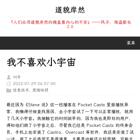
道貌岸然
『人们必须道貌岸然的掩盖着内心的不安』——风子，海盗船长
2.0
菜单
我不喜欢小宇宙
刘丰
2022-07-29 06:57:00
信息技术
,
思维快照
最近因为《Steve 说》这一档播客在 Pocket Casts 里面播放异
常，我懒得仔细查找原因，去小宇宙试了一下可以正常播放，就用
了几天小宇宙。我接触它的时间挺早的，因为我也是即刻的用户，
得知他们做了小宇宙之后，尽管我已经是 Pocket Casts 的终身会
员，手机上也安装了 Castro、Overcast 等软件，我还是安装了试
一试。用了之后感觉不是很满意，主要是功能还比较简陋，可能主