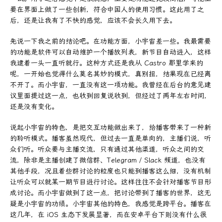
要在界面上做了一些创新，符合中国人的使用习惯。这此用了之
后，还是让我有了不快的感觉，应该不会长久用下去。
先说一下我之前的结论吧。在功能方面，小宇宙差一些。我最需要
的功能是软件可以自动维护一个播放列表，新节目自动进入，这样
我逮着一头一直听就行。这种方式还是我从 Castro 那里学来的
呢，一开始也觉得什么莫名其妙的模式，真别扭，结果现在已经离
不开了。而小宇宙，一直没有这一项功能。我曾经在后台的意见建
议里面提过这一点，也收到回复说收到，但经过了两年左右时间，
还是没有变化。
说起小宇宙的特色，是把交互功能做出来了，给播客带来了一种新
的聆听模式。播客虽然现代，但过去一直是单向的，主播们说，听
众们听。听众要与主播交流，只有通过其他渠道，听众之间的交
流，除非是主播创建了微信群、Telegram / Slack 频道，也没有
其他手段，况且着些群讨论的粒度也只能到播客这么细，没有机制
让听众可以就某一期节目进行讨论。这样往往不会针对播客节目形
成讨论。而小宇宙做到了这一点，把讨论带到了播客的世界，这无
疑是小宇宙的功绩。小宇宙其他的特色，我感觉是跨平台。播客在
这几年，在 iOS 生态下发展显著，而在安卓平台下则没有什么很