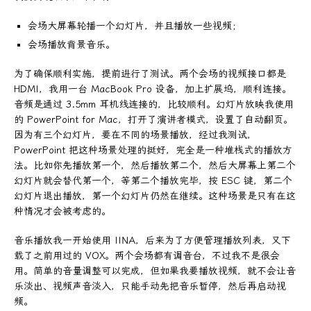
会场大屏幕轮播一个幻灯片，并且播放一些视频；
会场播放背景音乐。
为了确保顺利实施，提前进行了测试。两个会场的视频接口都是
HDMI，我用一台 MacBook Pro 设备，加上扩展坞，顺利连接。
音频是通过 3.5mm 耳机线连接的，比较顺利。幻灯片放映我使用
的 PowerPoint for Mac，打开了演讲者模式，设置了自动翻页。
因为有三个幻灯片，要在不同的场景播放，经过我测试，
PowerPoint 把这种场景处理的挺好，完全是一种堆栈式的播放方
法。比如你先播放第一个，然后播放第二个，然后大屏幕上第二个
幻灯片就会替代第一个，等第二个播放完毕，按 ESC 键，第二个
幻灯片退出播放，第一个幻灯片仍然在继续。这种场景是只有在这
种情况才会被考虑的。
音乐播放我一开始使用 IINA，后来为了方便管理播放列表，又下
载了之前用过的 VOX。两个会场都有调音台，不过我不是很会
用。简单的音量调整可以完成，但如果我要播放视频，就不会让音
乐淡出、视频声音淡入，只能手动先把音乐暂停，然后再启动视
频。