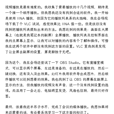
视频播放是最有难度的。我收集了需要播放的十几个视频，期待是
一个接一个顺序播放。但我想我还没有找到合适的软件。我一开始
是使用 IINA 播放，但因为它的播放列表弄的太隐晦，我在会场现
场下载了个 VLC 试试，感觉效果比 IINA 强一些。但是依旧没有
找到把播放列表提取出来的方法。我想达到的效果是：画面在大屏
幕上（也就是我笔记本的副屏）全屏播放，播放列表及控制界面在
我的主屏幕上显示，让我可以对播放的内容有个了解和操作。可惜
我在这两个软件中都没有找到这方面的设置。VLC 里我倒是发现
了让全屏去副屏的设置，算是聊胜于无吧。
因为这个，我在会场还尝试了一下 OBS Studio。它有演播室模
式，可以显示两个屏幕，左边是准备的，右边是在播放的，然后一
键切换，还有淡入淡出效果。幻灯片我用软件导出成图片，然后顺
序播放可以达到想要的效果。我也找到了让 OBS 的屏幕在副屏上
显示的方法，但我播放的视频没有声音，这一个没有找到设置的选
项。而且用了一会之后，电脑明显发烫，风扇也狂转，最终只好作
罢。
最终，依靠我这半吊子水平，完成了会议的媒体播放。我想如果将
来还需要的话，有必要系统学习一下这方面的知识了。