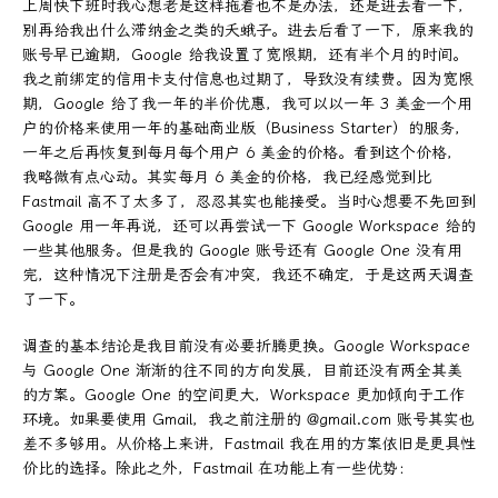
上周快下班时我心想老是这样拖着也不是办法，还是进去看一下，
别再给我出什么滞纳金之类的夭蛾子。进去后看了一下，原来我的
账号早已逾期，Google 给我设置了宽限期，还有半个月的时间。
我之前绑定的信用卡支付信息也过期了，导致没有续费。因为宽限
期，Google 给了我一年的半价优惠，我可以以一年 3 美金一个用
户的价格来使用一年的基础商业版（Business Starter）的服务，
一年之后再恢复到每月每个用户 6 美金的价格。看到这个价格，
我略微有点心动。其实每月 6 美金的价格，我已经感觉到比
Fastmail 高不了太多了，忍忍其实也能接受。当时心想要不先回到
Google 用一年再说，还可以再尝试一下 Google Workspace 给的
一些其他服务。但是我的 Google 账号还有 Google One 没有用
完，这种情况下注册是否会有冲突，我还不确定，于是这两天调查
了一下。
调查的基本结论是我目前没有必要折腾更换。Google Workspace
与 Google One 渐渐的往不同的方向发展，目前还没有两全其美
的方案。Google One 的空间更大，Workspace 更加倾向于工作
环境。如果要使用 Gmail，我之前注册的 @gmail.com 账号其实也
差不多够用。从价格上来讲，Fastmail 我在用的方案依旧是更具性
价比的选择。除此之外，Fastmail 在功能上有一些优势：