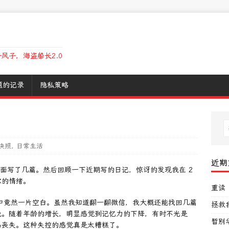
风子，海盗船长2.0
题的记录
隐私策略
快照
,
日常生活
近期
 里面写了几篇。然后回顾一下近期写的日记，惊讶的发现我在 2
虑的情绪。
重读
脑中竟然一片空白。虽然我知道翻一翻微信，我大概还能找回几篇
拯救
我。随着年龄的增长，明显感觉到记忆力的下降，有时不光是
暂别
易丧失。这种失控的感觉真是太糟糕了。