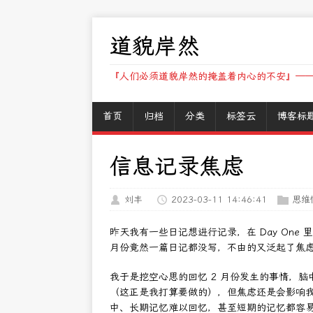
道貌岸然
『人们必须道貌岸然的掩盖着内心的不安』——
首页
归档
分类
标签云
博客标
信息记录焦虑
刘丰
2023-03-11 14:46:41
思维
昨天我有一些日记想进行记录，在 Day One
月份竟然一篇日记都没写，不由的又泛起了焦
我于是挖空心思的回忆 2 月份发生的事情，
（这正是我打算要做的），但焦虑还是会影响
中、长期记忆难以回忆，甚至短期的记忆都容