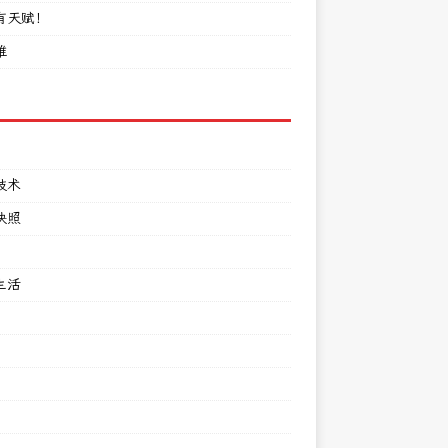
有天赋！
难
技术
快照
生活