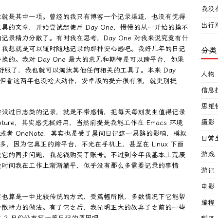
我没
录就是其中一项。曾经的我只有博客一个记录渠道，也没有觉得
出行
的文章，开始尝试起使用 Day One，慢慢的从一开始的摸不
录精力分散了。有时我在思考，Day One 对我来说究竟有什
？我想就是可以随时随地记录的那种安心感吧。我好几年的日记
分类
的。我对 Day One 最大的意见和期待是可以跨平台，如果
来说就太舒服了，我也就可以淘汰其他任何相关的工具了。本来 Day
人物
线希望，但看这两年也没啥大动作，安卓版的提升很有限，就更别提
信息
思维
我尝试过日志类的记录，就是不带感情，把每天每刻发生值得记录
摄影
pture，其实感觉挺好用，当然前提是我能工作在 Emacs 环境
n 或者 OneNote，其实也是受了晨间日记这一思路的影响，模拟
日常
的最多，因为它真正的跨平台，不光在手机上，甚至在 Linux 下面
游戏
决它的同步问题，我花钱购买了账号。不过到今年我基本上荒废
段时间我在工作上渐渐躺平，似乎没有那么多需要记录的事情
游记
电影
实也算是一中比较传统的方式，受篇幅所限，多数情况下它能帮
编程
分散精力的做法。有了它之后，我光明正大的放弃了之前的一些