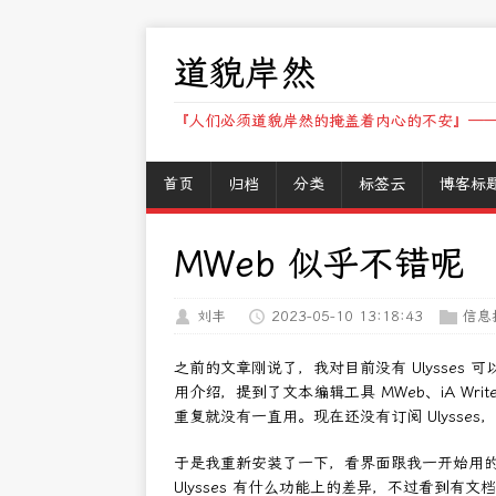
道貌岸然
『人们必须道貌岸然的掩盖着内心的不安』——
首页
归档
分类
标签云
博客标
MWeb 似乎不错呢
刘丰
2023-05-10 13:18:43
信息
之前的文章刚说了，我对目前没有 Ulysses 
用介绍，提到了文本编辑工具 MWeb、iA Wri
重复就没有一直用。现在还没有订阅 Ulysses
于是我重新安装了一下，看界面跟我一开始用的时候
Ulysses 有什么功能上的差异，不过看到有