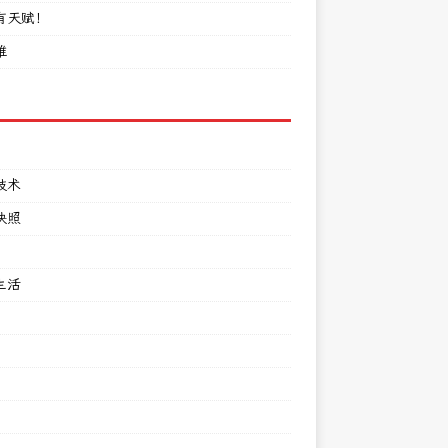
有天赋！
难
技术
快照
生活