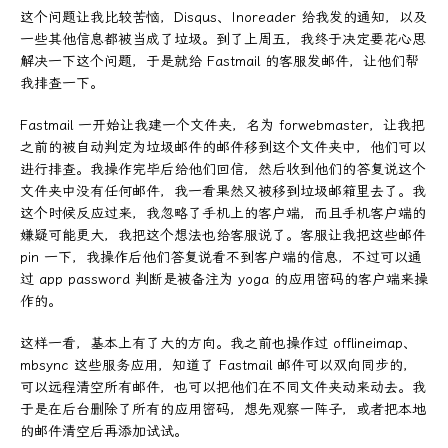
这个问题让我比较苦恼，Disqus、Inoreader 给我发的通知，以及
一些其他信息都被当成了垃圾。到了上周五，我终于决定要花心思
解决一下这个问题，于是就给 Fastmail 的客服发邮件，让他们帮
我排查一下。
Fastmail 一开始让我建一个文件夹，名为 forwebmaster，让我把
之前的被自动判定为垃圾邮件的邮件移到这个文件夹中，他们可以
进行排查。我操作完毕后给他们回信，然后收到他们的答复说这个
文件夹中没有任何邮件，我一看果然又被移到垃圾邮箱里去了。我
这个时候反应过来，我忽略了手机上的客户端，而且手机客户端的
嫌疑可能更大，我把这个想法也给客服说了。客服让我把这些邮件
pin 一下，我操作后他们答复说看不到客户端的信息，不过可以通
过 app password 判断是被备注为 yoga 的应用密码的客户端来操
作的。
这样一看，基本上有了大的方向。我之前也操作过 offlineimap、
mbsync 这些服务应用，知道了 Fastmail 邮件可以双向同步的，
可以远程清空所有邮件，也可以把他们在不同文件夹动来动去。我
于是在后台删除了所有的应用密码，想先观察一阵子，或者把本地
的邮件清空后再添加试试。