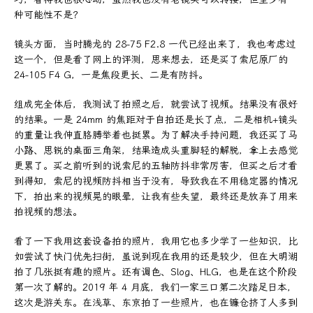
种可能性不是？
镜头方面，当时腾龙的 28-75 F2.8 一代已经出来了，我也考虑过
这一个，但是看了网上的评测，思来想去，还是买了索尼原厂的
24-105 F4 G，一是焦段更长、二是有防抖。
组成完全体后，我测试了拍照之后，就尝试了视频。结果没有很好
的结果。一是 24mm 的焦距对于自拍还是长了点，二是相机+镜头
的重量让我伸直胳膊举着也挺累。为了解决手持问题，我还买了马
小路、思锐的桌面三角架，结果造成头重脚轻的解脱，拿上去感觉
更累了。买之前听到的说索尼的五轴防抖非常厉害，但买之后才看
到得知，索尼的视频防抖相当于没有，导致我在不用稳定器的情况
下，拍出来的视频晃的眼晕，让我有些失望，最终还是放弃了用来
拍视频的想法。
看了一下我用这套设备拍的照片，我用它也多少学了一些知识，比
如尝试了快门优先扫街，虽说到现在我用的还是较少，但在大明湖
拍了几张挺有趣的照片。还有调色、Slog、HLG，也是在这个阶段
第一次了解的。2019 年 4 月底，我们一家三口第二次踏足日本，
这次是游关东。在浅草、东京拍了一些照片，也在镰仓挤了人多到