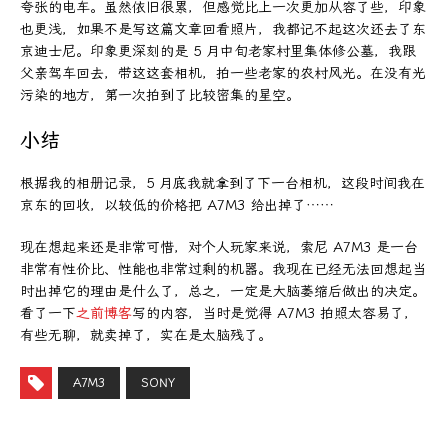
夸张的电车。虽然依旧很累，但感觉比上一次更加从容了些，印象
也更浅，如果不是写这篇文章回看照片，我都记不起这次还去了东
京迪士尼。印象更深刻的是 5 月中旬老家村里集体修公墓，我跟
父亲驾车回去，带这这套相机，拍一些老家的农村风光。在没有光
污染的地方，第一次拍到了比较密集的星空。
小结
根据我的相册记录，5 月底我就拿到了下一台相机，这段时间我在
京东的回收，以较低的价格把 A7M3 给出掉了……
现在想起来还是非常可惜，对个人玩家来说，索尼 A7M3 是一台
非常有性价比、性能也非常过剩的机器。我现在已经无法回想起当
时出掉它的理由是什么了，总之，一定是大脑萎缩后做出的决定。
看了一下
之前博客
写的内容，当时是觉得 A7M3 拍照太容易了，
有些无聊，就卖掉了，实在是太脑残了。
A7M3
SONY