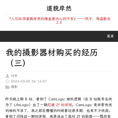
道貌岸然
『人们必须道貌岸然的掩盖着内心的不安』——风子，海盗船长
2.0
菜单
我的摄影器材购买的经历
（三）
刘丰
2024-03-05 06:14:07
摄影
昨天晚上刷 B 站，看到了 CamLogic 相机逻辑（在 B 站账号名改
为了 LifeLogic）出了一期
尼康 Zf 的评测
。CamLogic 是非常传统
的相机节目了，我之前在懵懂的时候看过很多期，也有不少收获。
看到了闫炜这一期的评测，倒是说出了我对 Zf 的困惑——既然有