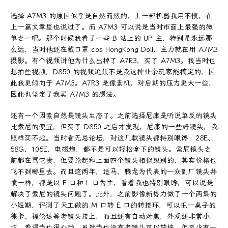
选择 A7M3 的原因似乎是自然而然的，上一部机器我用不惯，在
上一篇文章里也说过了。而 A7M3 可以说是当时市面上最强的微
单之一吧。那个时候我看了一些 B 站上的 UP 主，特别是永远那
么远，当时他还在戴口罩 cos HongKong Doll，主力就在用 A7M3
摄影。有个视频讲他为什么出掉了 A7R3，买了 A7M3。我当时也
想拍些视频，D850 的视频追焦不是我这种业余玩家能搞定的，因
此我更倾向于 A7M3。A7R3 是像素机，对后期的压力更大一些，
因此也坚定了我买 A7M3 的想法。
还有一个因素自然是镜头生态了。之前选择尼康是听说单反的镜头
比索尼的便宜，但买了 D850 之后才发现，尼康的一些好镜头，我
照样买不起。当时看无忌论坛，对这几款镜头都特别眼馋：28E、
58G、105E、电磁炮，都不是可以轻松拿下的镜头。索尼镜头之
前都在骂它贵，但要论起和上面四个镜头相似级别的，其实价格也
飞不到哪里去。而且这两年，适马、腾龙为代表的一众副厂镜头井
喷一样，都是以 E 口和 L 口为主，看着我也特别眼馋，可以说是
解决了索尼的镜头问题了。此外，之前影像新势力做了一个两集的
小短期，评测了天工做的 M 口转 E 口的转接环，可以把一桌子的
徕卡、福伦达等老镜头接上，而且还有自动对焦，外观还非常小
巧，看得我也很心动，虽然我也没有老镜头可以转接，但至少有一