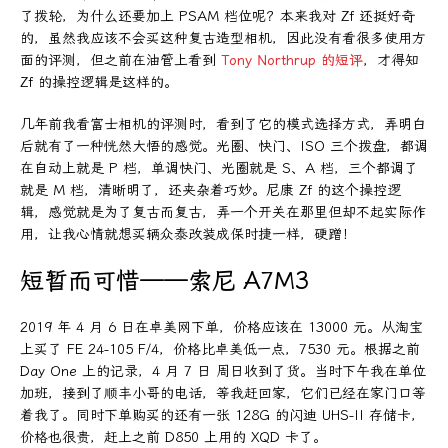
了拨轮，为什么还要加上 PSAM 档位呢？本来我对 Zf 还挺好奇
的，虽然我应该不会买这种复古造型相机，因此没有看很多使用方
面的评测，但之前在油管上看到
Tony Northrup 的短评
，才得知
Zf 的操控逻辑是这样的。
几年前我看富士相机的评测时，看到了它的模式选择方式，弄明白
后就有了一种恍然大悟的感觉。光圈、快门、ISO 三个拨盘，都调
在自动上就是 P 档，单调快门、光圈就是 S、A 档，三个都调了
就是 M 档，清晰明了，还夹杂着巧妙。尼康 Zf 的这个操控逻
辑，感觉就是为了复古而复古，弄一个开关在那里但却不起实际作
用，让我心情就想买辆众泰改装成保时捷一样，硬蹭！
短暂而可惜——索尼 A7M3
2019 年 4 月 6 日在卓美网下单，价格应该在 13000 元。从淘宝
上买了 FE 24-105 F/4，价格比卓美低一点，7530 元。根据之前
Day One 上的记录，4 月 7 日 周日收到了货。当时下午我在单位
加班，接到了顺丰小哥的电话，等我赶回家，它们已经在家门口等
着我了。同时下单购买的还有一张 128G 的闪迪 UHS-II 存储卡，
价格也很贵，赶上之前 D850 上用的 XQD 卡了。