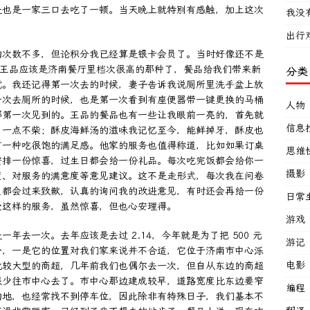
是也是一家三口去吃了一顿。当天晚上就特别有感触，加上这次
我没
出行
的次数不多，但论积分我已经算是银卡会员了。当时好像还不是
时王品应该是济南餐厅里档次很高的那种了，餐品给我们带来新
分类
觉。我还记得第一次去的时候，妻子告诉我说厕所里洗手盆上放
一次去厕所的时候，也是第一次看到有座便器带一键更换的马桶
人物
那第一次见到的。王品的餐品也有一些让我眼前一亮的，首先就
信息
，一点不柴；酥皮海鲜汤的滋味我记忆至今，能鲜掉牙，酥皮也
有一种吃很饱的满足感。他家的服务也值得称道，比如如果订桌
思维
安排一份惊喜，过生日都会给一份礼品。每次吃完饭都会给你一
摄影
度、对服务的满意度等意见建议。这不是走形式，每次我在问卷
员都会过来致歉，认真的询问我的改进意见，有时还会再给一份
日常
受这样的服务，虽然惊喜，但也心安理得。
游戏
去一次。去年应该是去过 2.14，今年就是为了把 500 元
游记
个，一是它的位置对我们家来说并不合适，它位于济南市中心泺
电影
比较大型的商超，几年前我们也偶尔去一次，但自从东边的商超
很少往市中心去了。市中心那边建成较早，道路宽度比东边要窄
编程
的地，也经常找不到停车位，因此除非有特殊日子，我们基本不