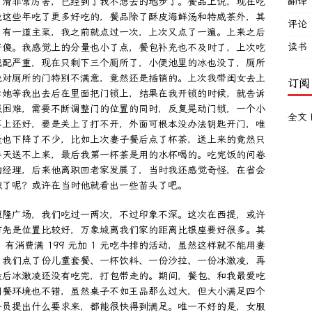
翻译
下滑非常厉害，已经到了我不想去的地步了。餐品上说，现在吃
我这些年吃了更多好吃的，餐品除了酥皮海鲜汤和特威茶外，其
评论
。有一道主菜，我之前就点过一次，上次又点了一遍。上来之后
读书
好傻。我感觉上的分量也小了点，餐包补充也不及时了，上次吃
减配严重，现在只剩下三个厕所了，小便池里的冰也没了，厕所
我对厕所的门特别不满意，竟然还是插销的。上次我带闺女去上
订阅
诉她等我出去后在里面把门锁上，结果在我开锁的时候，就告诉
很困难，需要不断调整门的位置的同时，反复晃动门锁，一个小
全文 
不上还好，要是关上了打不开，外面可根本没办法钥匙开门，唯
量也下降了不少，比如上次妻子餐后点了杯茶，送上来的竟然只
半天送不上来，最后我第一杯茶是用的水杯喝的。吃完饭的问卷
的经理，后来他离职回老家发展了，当时我还感觉奇怪，在省会
职了呢？或许在当时他就看出一些苗头了吧。
恒隆广场，我们吃过一两次，不过印象不深。这次在西提，或许
首先是位置比较好，万象城离我们家的距离比银座要好很多。其
有消费满 199 元加 1 元吃牛排的活动，虽然这样就不能用妻
，我们点了份儿童套餐、一杯饮料、一份沙拉、一份冰激凌，再
最后冰激凌还没有吃完，打包带走的。期间，餐包、和我最爱吃
用餐环境也不错，虽然桌子不如王品那么过大，但大小满足四个
务员提出什么要求来，都能很快得到满足。唯一不好的是，女服