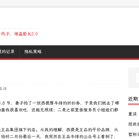
风子，海盗船长2.0
题的记录
隐私策略
生活
近期
3.8 节，妻子抢了一张西提厚牛排的折扣券，于是我们就去了哪
的酱我很喜欢吃，还能无限续；二是之前里面服务员小姐姐们都
重读
拯救
是王品集团旗下的店。从我的理解，西提是王品的平价品牌，从
暂别
。恰好二月份最后一天，我突然在王品牛排的公众号上看到了，