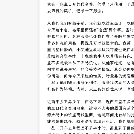
我有一张生日月的代金券，仅限当月使用，于
去西提的契机，记录一下想法。
从我们我们有孩子前，我们就吃过王品了，吃
今天这个名，名字里面还有“台塑”两个字。当
鲜感的同时，各种服务也让我们有了开眼的感
着各种洗护用品，据说是可以随便拿的。我第
圈的塑料套的，小便池里放冰块我可能也是在
是招牌台塑牛排，十成熟的牛肉吃着很有特色
差不多是最早从王品见识过。从他家吃完，总
时提前说去庆祝、约会等特殊情况，总会给你
份问卷，问你今天来这的性质、对餐品的满意
上写了他们哪里服务不到位，服务我这桌的人
礼品作为补偿。当然，以王品的价位来说，享
近两年去王品少了，回忆下来，近两年差不多是一年
的生日代金券用出来。近期不大去的原因有两
源大街上的银座商城里面，这是济南比较早的
建的越来越多，特别是万象城开业后，我们就
一些，开车去单程差不多半小时，而且到了目