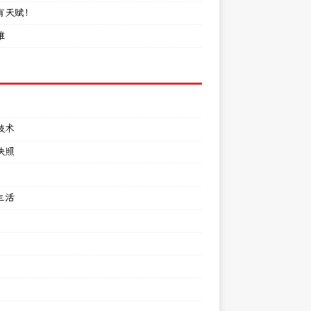
有天赋！
难
技术
快照
生活