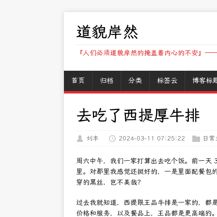
道貌岸然
『人们必须道貌岸然的掩盖着内心的不安』——
首页
归档
分类
标签云
博客标
去吃了西提厚牛排
刘丰
2024-03-11 07:25:22
日常
周六中午，我们一家打算出去吃个饭。前一天 
里。对那里我感觉还挺好的，一是里面配餐包
穿的黑丝，岂不美哉？
过去我就知道，西提跟王品牛排是一家的，都
价格和服务，以及餐品上，王品都是更高端的