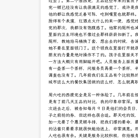
过去了。第二个原因是，王品这些年来的素质
完一顿已经没有让我很满足的感觉了，或许是
他的都让我感觉乏善可陈，吃到嘴里也就那样
厨师有个表演，红酒点火什么的来一便，感觉
完的那次，我都没有饱腹感了。他家的厕所也
里面的卫生环境也不像过去那样崭崭如新了。
厕所，教她给马桶换了套，想出去的时候，告
她不要在里面锁门了。这个锁我在里面打开就
朋友的力量是绝对操作不了的。孩子在里面关
一方法大概只有用脚踹开吧。人员服务上面质
有一壶茶一个茶杯，问服务员再要一个茶杯，
调查也没有了。几年前我们在王品有个比较熟
城市这么大的餐饮集团做的这么好，怎么就离
周六吃的西提完全是另一种体验了。几年前在
是有了前几天王品的对比，我的印象非常深。
次进去之后，被告知每月 9 日是他们的会员日，
子之前抢的券，但这样也很合适。那天吃的饭
加一元要了个惠灵顿牛排，把我们撑的要命，
的沾酱只要要求就很快能给送上，非常满意。
人吃也很有余。关键是服务比较积极，你给服