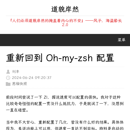
道貌岸然
『人们必须道貌岸然的掩盖着内心的不安』——风子，海盗船长
2.0
菜单
重新回到 Oh-my-zsh 配置
刘丰
2024-06-24 09:20:37
思维快照
前段时间尝试了一下 ZI，据说速度可以配置的很快。我对于这种
比较奇奇怪怪的配置一贯没什么抵抗力，于是就试了一下，没想到
一直在碰壁。
当中我不大甘心，重新配置了几次，皆没有什么好的结果。具体体
现为，虽说功能上可以用，但速度一直达不到目标。特别是启动的