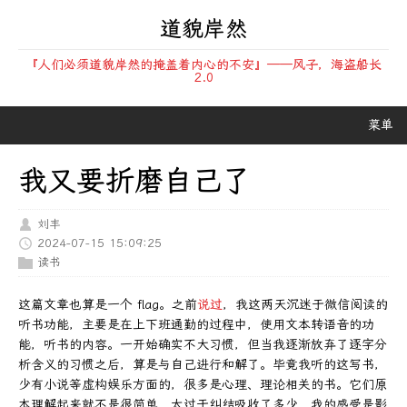
道貌岸然
『人们必须道貌岸然的掩盖着内心的不安』——风子，海盗船长
2.0
菜单
我又要折磨自己了
刘丰
2024-07-15 15:09:25
读书
这篇文章也算是一个 flag。之前
说过
，我这两天沉迷于微信阅读的
听书功能，主要是在上下班通勤的过程中，使用文本转语音的功
能，听书的内容。一开始确实不大习惯，但当我逐渐放弃了逐字分
析含义的习惯之后，算是与自己进行和解了。毕竟我听的这写书，
少有小说等虚构娱乐方面的，很多是心理、理论相关的书。它们原
本理解起来就不是很简单，太过于纠结吸收了多少，我的感受是影