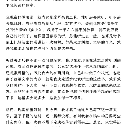
响我阅读的效率。
我现在的做法是，就当它是摩耳朵的工具，能听进去就听，听不进
去就跳过。有些书我听着从生理上就有抗拒，举例说就是“清华学
长”张自豪的《向上》，我听了一半左右就干脆放弃，就不要浪费
自己的时间了。这样囫囵吞枣的听，总能听进去一些，也算是对书
架上比较陌生的书进行一次初筛。如果太过纠结于文字的含义，或
许我根本无法在这段时间内读完这些书。
听过去之后也不是一点问题没有，我现在发现我在淡忘之前听到的
内容。有些点还是很不错的，如果就这样任由它从我脑海中小时，
还是很可惜的。因此我大约在两周前，自己心中做了个决定，也想
到了这篇文章的内容，就是我决定逐步把我听过的这些书，或多或
少的总结一下大意，写一下自己的感想与收货，以防真的越来越淡
忘。总结的全面与否不重要，重点是把脑中依旧还能捡起的内容写
下来，能留多少是多少，总要加深一下印象。
然而，现实相当残酷，到今天，我才真正逼迫自己写下这一篇文
章。至于书籍的总结，还一篇都没写。有时我会在脑中构思要写些
什么内容，但一次也不层下定决心落实到笔头上。总之，我觉得还