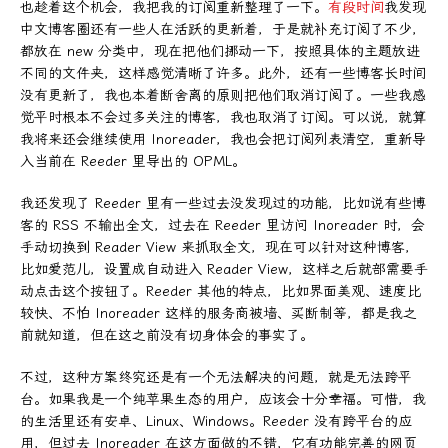
也趁着这个机会，我把我的订阅重新整理了一下。
有段时间
我发现
中文博客圈还有一些人在活跃的更新着，于是就补充订阅了不少，
都放在 new 分类中，现在把他们挪动一下，按照具体的主题放进
不同的文件夹，这样感觉清晰了许多。此外，还有一些博客长时间
没有更新了，我也本着断舍离的原则把他们取消订阅了。一些我感
觉平时根本不会过多关注的博客，我也取消了订阅。可以说，就算
我将来还会继续使用 Inoreader，我也会把订阅列表清空，重新导
入当前在 Reeder 里导出的 OPML。
我还发现了 Reeder 里有一些过去没发现过的功能，比如说有些博
客的 RSS 不输出全文，过去在 Reeder 里访问 Inoreader 时，会
手动切换到 Reader View 来抓取全文，现在可以针对这种博客，
比如爱范儿，设置成自动进入 Reader View，这样之后就部需要手
动点击这个按钮了。Reeder 其他的特点，比如界面美观、速度比
较快、不怕 Inoreader 这样的服务商被墙、买断制等，都是我之
前就知道，但在这之前没有切身体会的事实了。
不过，这种方案终究还是有一个无法解决的问题，就是无法跨平
台。如果我是一个纯苹果生态的用户，应该会十分幸福。可惜，我
的生活里还有安卓、Linux、Windows。Reeder 没有跨平台的应
用，但过去 Inoreader 在这方面做的不错，它有功能完善的网页