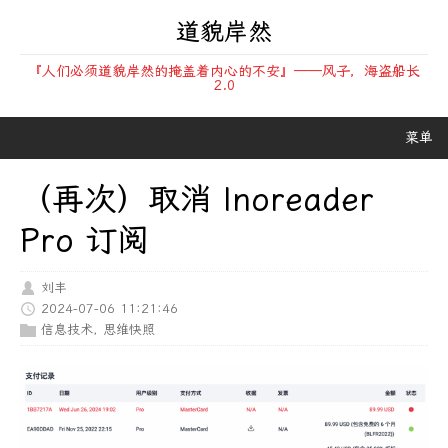
道貌岸然
『人们必须道貌岸然的掩盖着内心的不安』——风子，海盗船长
2.0
菜单
（再次）取消 Inoreader
Pro 订阅
刘丰
2024-07-06 11:21:46
信息技术
,
思维快照