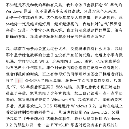
不知道是不是和我的年龄有关系，我如今依旧会很怀念 90 年代的
Windows 界面，倒不是说有多么美好高效，只是对我个人来说，
那是一个有趣的系统。这个感受其实没大有逻辑，但凡是软件，总
体趋势一定是越来越好用、越来越漂亮的，我这种对“古代”界面感
兴趣一定是一个非常小众的人群。我之前考虑过这样的原因，没有
明确的答案，我猜或许和我对那段时光的怀念有关系吧？
我小学前在母亲办公室见过台式机，没觉得跟我有什么关系，我对
那个显示绿色数字的白盒子也没有产生任何兴趣。之后上小学有微
机课，学打字以及 WPS，后来接触了 Logo 语言，也没有感觉会
和自己产生任何联系。那个时候我的确会感觉它是有一点有趣的，
但老师提问的时候，班上有学习好的同学可以回答出开机后老师执
行了
js
命令进入了输入界面，我是一丁点的印象都没有。后来
是 97、98 年前后家里买了 586 电脑，从那之后我才真正对电脑
萌生了兴趣，家里给报了少年宫的班，加上自己读书一点一点学起
来的。家里电脑被安装了 Windows 95，我偏不爱用，摸索的差不
多后，反而喜欢进入 DOS 环境运行 Windows 3.2。当时在电视上
看过连续剧类型的科普节目，里面讲的就是 Windows 3.2。父母
给我买了《开天辟地》这套教学软件，我也从里面扒翻 Windows
3.2 的那些知识，看一些 PPP/SLIP 等当时还没有条件实践的知