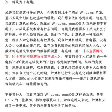
识，纯是为了有趣。
或许我就是这样子的怪人，今天看到几十年前的 Windows 界面，
差不多是立刻回忆起当时的场景。现在想来依旧感觉有趣，这也是
我迷恋计算机的初心。现在的 Windows、macOS 对我来说都不有
趣了，未必是系统本身有什么问题，可能是我看得多了反而失去了
新鲜感。也有大趋势的原因，我那个年代，计算机是一种高端玩
意，所有人对它都会报有敬畏感。现今计算机就是一件电器，没有
人会小心翼翼的使用它，让它为自己服务的思想已经深入人心。少
数派的这篇文章后面的推荐阅读里，有这样一篇：《
不当赛博文
盲，N 个常见问题解决方案不求人
》，里面列举了人们遇到的一些
电脑“小白”使用电脑发生的让他们感觉崩溃的瞬间。从我的角度
看，抛开历史进程，双方都没错，计算机终究是要为普罗大众服务
的；但在今天这个历史时期，计算机还行业没有进化到抽油烟机那
么方便，80% 的人们使用起来没有任何障碍——使用计算机还是
像驾驶汽车一样需要学习的。
不提其他人，我自己面对 Windows、macOS 这样的系统，甚至
Linux 的一些桌面，都没啥敬畏心了，对我这种人来说，计算机又
成了一件电器，其中的乐趣自然也少了很多啦。