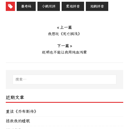
墨奇码
小鹤双拼
雾凇拼音
凇鹤拼音
« 上一篇
我想玩《死亡搁浅》
下一篇 »
赵明也不能让我用纯血鸿蒙
近期文章
重读《乔布斯传》
拯救我的睡眠