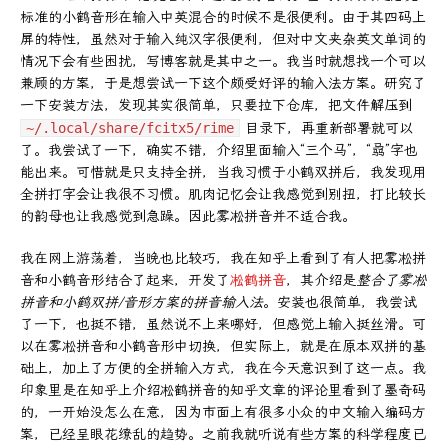
标准的小鹤音形在输入中英混合的时候不是很便利。由于其四码上
屏的特性，虽然对于输入纯汉字很便利，但对中文夹杂英文单词的
情况下会有些困扰，写博客就是其中之一。我当时就想找一个可以
兼顾的方案，于是想尝试一下这个颇受好评的输入法方案。研究了
一下安装方法，发现其实很简单，只要拉下仓库，把文件解压到
~/.local/share/fcitx5/rime
目录下，再重新部署就可以
了。我尝试了一下，确实不错，介绍里面输入“三个马”，“骉”字也
能出来。可惜就是只支持全拼，当我习惯于小鹤双拼后，我发现用
全拼打字会让我很不习惯。肌肉记忆会让我感觉到别扭，打比较长
的韵母也让我感觉到急躁。因此雾凇拼音并不适合我。
我在网上游荡着，当晚也比较巧，我在知乎上看到了有人把雾凇拼
音和小鹤音形结合了起来，开发了
凇鹤拼音
，其介绍是
整合了雾凇
拼音和小鹤双拼/音形方案的拼音输入法
。安装也很简单，我尝试
了一下，也挺不错，虽然说不上来哪好，但感觉上输入挺丝滑。可
以在雾凇拼音和小鹤音形中切换，但实际上，就是在原本双拼的基
础上，加上了方便的全拼输入方式，我在今天意识到了这一点。我
印象里是在知乎上介绍凇鹤拼音的知乎文章的评论里看到了墨奇码
的，一开始没怎么在意，因为市面上有很多小众的中文输入编码方
案，已经呈眼花缭乱的趋势。之前我就听说有些方案的科学程度已