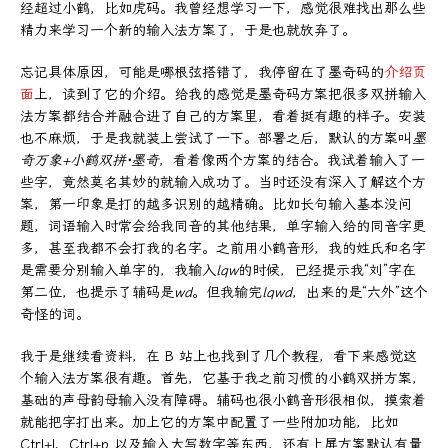
经超过小鹤，比如虎码。我曾经想学习一下，感觉很难找出那么些
精力来学习一个新的输入法方案了，于是也就放弃了。
忘记具体原因，可能是哪根弦搭错了，我停留在了墨奇码的
介绍页
面
上，读到了它的介绍。给我的感觉是墨奇码方案把很多双拼输入
法方案都结合并融合进了自己的方案里，看着挺有趣的样子。安装
也不麻烦，于是我就装上尝试了一下。部署之后，默认的方案叫
墨
奇万象+小鹤双拼·墨奇
，看着像两个方案的结合。我试着输入了一
些字，竟然莫名其妙的就输入成功了。当时还没有深入了解这个方
案，第一印象是打的越多识别的越精确。比如长句输入基本没问
题，词语输入时常会给我同音的其他结果，单字输入给的同音字更
多，甚至我都不会打我的名字。之前用小鹤音形，我的姓氏和名字
是需要分别输入单字的，我输入
lqw
的时候，已经提示我“刘”字在
第二位，也提示了辅码是
wd
。但我输完
lqwd
，出来的是“六外”这个
奇怪的词。
我于是继续看资料，在 B 站上也找到了几个教程，看下来感觉这
个输入法方案很有趣。首先，它基于我之前习惯的小鹤双拼方案，
基础的声母韵母输入没有障碍。辅码也很小鹤音形很相似，摸索着
就能把字打出来。加上它的方案中配置了一些附加功能，比如
Ctrl+l、Ctrl+p 以及输入大写数字等东西，还有上屏方案默认有量