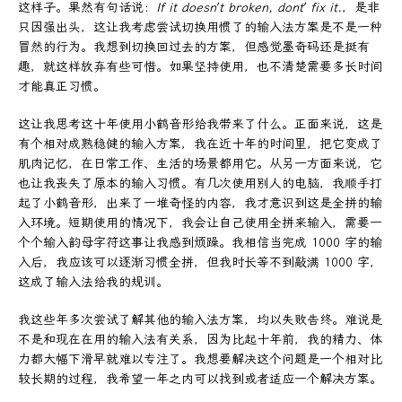
这样子。果然有句话说：
If it doesn’t broken, dont’ fix it.
，是非
只因强出头，这让我考虑尝试切换用惯了的输入法方案是不是一种
冒然的行为。我想到切换回过去的方案，但感觉墨奇码还是挺有
趣，就这样放弃有些可惜。如果坚持使用，也不清楚需要多长时间
才能真正习惯。
这让我思考这十年使用小鹤音形给我带来了什么。正面来说，这是
有个相对成熟稳健的输入方案，我在近十年的时间里，把它变成了
肌肉记忆，在日常工作、生活的场景都用它。从另一方面来说，它
也让我丧失了原本的输入习惯。有几次使用别人的电脑，我顺手打
起了小鹤音形，出来了一堆奇怪的内容，我才意识到这是全拼的输
入环境。短期使用的情况下，我会让自己使用全拼来输入，需要一
个个输入韵母字符这事让我感到烦躁。我相信当完成 1000 字的输
入后，我应该可以逐渐习惯全拼，但我时长等不到敲满 1000 字，
这成了输入法给我的规训。
我这些年多次尝试了解其他的输入法方案，均以失败告终。难说是
不是和现在在用的输入法有关系，因为比起十年前，我的精力、体
力都大幅下滑早就难以专注了。我想要解决这个问题是一个相对比
较长期的过程，我希望一年之内可以找到或者适应一个解决方案。