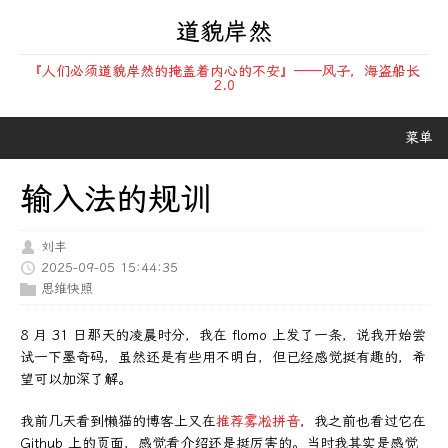
道貌岸然
『人们必须道貌岸然的掩盖着内心的不安』——风子，海盗船长
2.0
菜单
输入法的规训
刘丰
2025-09-05 15:44:35
思维快照
8 月 31 日那天的凌晨时分，我在 flomo 上发了一条，说我开始尝
试一下墨奇码，虽然还是有些用不明白，但已经感觉挺有趣的，希
望可以加深了解。
我前几天看到懒猫的博客上又在
推荐雾凇拼音
，我之前也看过它在
Github 上的页面，感觉看介绍还是挺厉害的。当时我其实是感觉