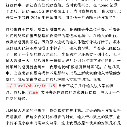
组这件事，都让我有些兴致盎然。当时我很兴奋，在 flomo 记录
了之后，还给 macOS 也给安装上了。当时我想的是，我大概可以
升级一下我自 2016 年开始用的，用了快十年的输入法方案了？
打脸来自于这周。周二到周四三天，我跟随去外单位检查，检查出
的问题随即在当天整理在我携带的笔记本电脑中。在输入的时候，
我突然感觉到不适。因为原本流畅的输入体验好像被打断了。原本
我的肌肉已经基本习惯了小鹤音形，输入的习惯、节奏都已经固定
了。换了一个新的输入方案后，少量的打字还感觉不到什么，但当
输入数量一大，然后遇到一句话里好几处因为打错字被中断时，一
种烦躁的感觉就会萌生，我想这就叫“戴着脚镣跳舞”吧。在这几天
中，当我意识到墨奇码并不是那种可以马上解放我的输入体验的方
案时，我反复在电脑上存的几种输入方案中切换。我在
~/.local/share/fcitx5
目录下放了几种输入法方案的目
录，然后把
rime
文件夹以软连接的方式进行切换，陷入了一个
迷茫的阶段。
几种输入方案的冲击下，我会感觉有些迷惑。过去的输入方案似乎
用着很顺，但这次我发现在填表的时候，输入带小数点的数字，出
来的不是小数点而是中文句号，这让我困惑原本使用的方案是不是