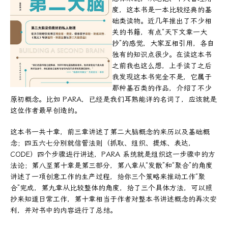
度，这本书是一本比较经典的基
础类读物。近几年推出了不少相
关的书籍，有点“天下文章一大
抄”的感觉，大家互相引用，各自
独有的知识点很少。在读这本书
之前我也这么想，上手读了之后
我发现这本书完全不是，它属于
那种基石类的作品，介绍了不少
原初概念。比如 PARA，已经是我们耳熟能详的名词了，应该就是
这位作者最早创造的。
这本书一共十章，前三章讲述了第二大脑概念的来历以及基础概
念；四五六七分别就信管法则（抓取、组织、提炼、表达，
CODE）四个步骤进行讲述，PARA 系统就是组织这一步骤中的方
法论；第八至第十章是第三部分，第八章从“发散”和“聚合”的角度
讲述了一项创意工作的生产过程，给你三个策略来推动工作“聚
合”完成，第九章从比较整体的角度，给了三个具体方法，可以照
抄来知道日常工作，第十章相当于作者对整本书讲述概念的再次安
利，并对书中的内容进行了总结。