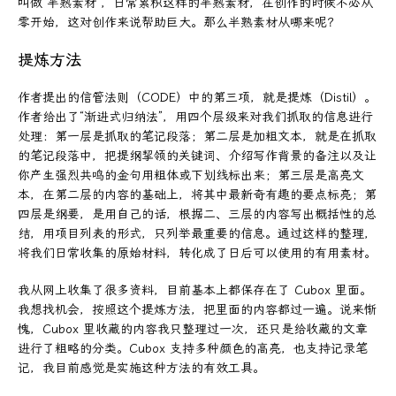
叫做“半熟素材”，日常累积这样的半熟素材，在创作的时候不必从
零开始，这对创作来说帮助巨大。那么半熟素材从哪来呢？
提炼方法
作者提出的信管法则（CODE）中的第三项，就是提炼（Distil）。
作者给出了“渐进式归纳法”，用四个层级来对我们抓取的信息进行
处理：第一层是抓取的笔记段落；第二层是加粗文本，就是在抓取
的笔记段落中，把提纲挈领的关键词、介绍写作背景的备注以及让
你产生强烈共鸣的金句用粗体或下划线标出来；第三层是高亮文
本，在第二层的内容的基础上，将其中最新奇有趣的要点标亮；第
四层是纲要，是用自己的话，根据二、三层的内容写出概括性的总
结，用项目列表的形式，只列举最重要的信息。通过这样的整理，
将我们日常收集的原始材料，转化成了日后可以使用的有用素材。
我从网上收集了很多资料，目前基本上都保存在了 Cubox 里面。
我想找机会，按照这个提炼方法，把里面的内容都过一遍。说来惭
愧，Cubox 里收藏的内容我只整理过一次，还只是给收藏的文章
进行了粗略的分类。Cubox 支持多种颜色的高亮，也支持记录笔
记，我目前感觉是实施这种方法的有效工具。