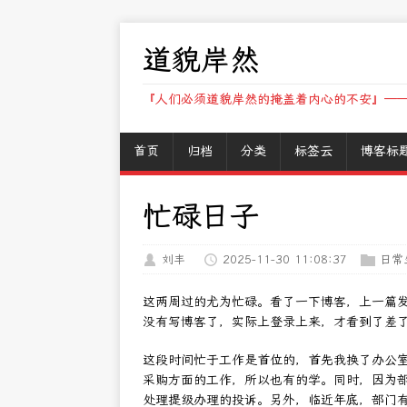
道貌岸然
『人们必须道貌岸然的掩盖着内心的不安』——
首页
归档
分类
标签云
博客标
忙碌日子
刘丰
2025-11-30 11:08:37
日常
这两周过的尤为忙碌。看了一下博客，上一篇
没有写博客了，实际上登录上来，才看到了差
这段时间忙于工作是首位的，首先我换了办公
采购方面的工作，所以也有的学。同时，因为
处理提级办理的投诉。另外，临近年底，部门有