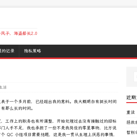
风子，海盗船长2.0
题的记录
隐私策略
生活
近期
发表于一个多月前，已经超出我的意料。我大概明白有挺长时间
了有那么长的时间。
重读
室，工作上的职务也有所调整，开始处理过去没有接触过的招标
拯救
部门人手不足，我也承担了一些不是我岗位的零星事物，比方说
暂别
个 QC 小组项目需要结题，这是我一贯从生理上厌恶的事情，