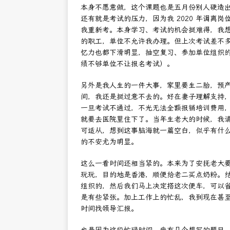
本身不愿意做，这个课题也是五月份别人硬造
还有就是考试的压力，因为我 2020 年调离
我重新考。本身学习、考试的机会挺难得，我
的职工，单位不允许我办理。但上次考试差不
忆力也都下滑明显，抽空复习、参加单位组织
绩不够单位不让报名考试）。
另外是我人生的一件大事，家里要生二胎，预
间，我还是挺过意不去的。好在妻子理解支持
一旦考试不通过，不光无法全额报销培训费用
就要去医院里住下了。当年生老大的时候，我
可适从，想到这事脑海就一篇空白，似乎有什
的不安尤为明显。
这么一看时间还相当紧的。本来为了安抚老大要当
玩玩，目的地是香港，顺便给老二买点奶粉。结果
组织的，然后我们马上决定搭这次便车，可以
是有些紧张。加上工作上的忙乱，我到现在甚
时间找领导汇报。