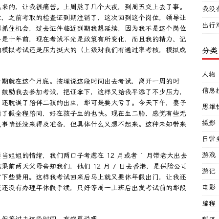
出来的，让我很痛苦。上周熬了几个大夜，到周五交上去了事。
我没
岗位，之前考取的检查证到期注销了，这次回到这个岗位，领导让
出行
想抓住机会，过去证件临近到期我想延续，因为我不是这个岗位
多是十年前，现在考试不光是政策有所变化，而且我的精力、记
的模拟考试还是压力挺大的（上级对我们有通过率考核，模拟成
分类
人物
产期就在这个月底。按理说这段时间出去考试，离开一周的时
信息
，鼓励我去参加考试，把证拿下，这样又给我平添了不少压力，
，还耽误了陪伴二孩的出生，那可是要大亏了。今天下午，妻子
思维
请了假全程陪同，好在孩子生的也快。现在生二胎，感觉有些无
摄影
么事情还没来得及准备，但具体什么又想不起来。这种未知带来
日常
游戏
姐姐的情绪，我们两口子考虑在 12 月或者 1 月带老大出去
前两天父母告知我们，他们 12 月 7 日去香港，是保险公司
游记
省下些费用。这样我考试回来后马上就又要休年假出门，让我还
电影
至还没有办理年休假手续，只好等周一上班后出发考试前的那段
编程