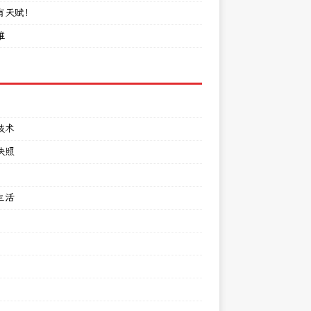
有天赋！
难
技术
快照
生活