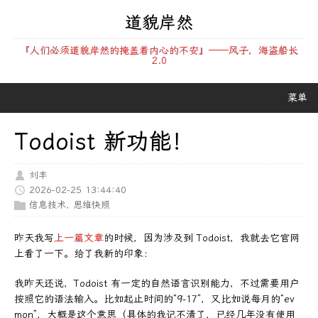
道貌岸然
『人们必须道貌岸然的掩盖着内心的不安』——风子，海盗船长
2.0
菜单
Todoist 新功能！
刘丰
2026-02-25 13:44:40
信息技术
,
思维快照
昨天我写
上一篇文章
的时候，因为涉及到 Todoist，我就去它官网
上看了一下。给了我新的印象：
我昨天还说，Todoist 有一定的自然语言识别能力，不过需要用户
按照它的语法输入。比如起止时间的“9-17”，又比如说每月的“ev
mon”，大概是这个意思（具体的我记不清了，已经几年没有使用