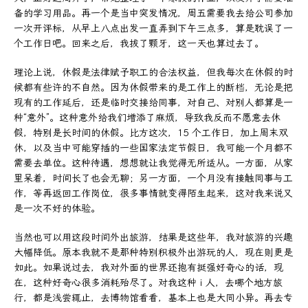
备的学习用品。再一个是当中突发情况，周五需要我去给公司参加
一次开评标，从早上八点出发一直弄到下午三点多，算是耽误了一
个工作日吧。回来之后，我拔了颗牙，这一天也算过去了。
理论上说，休假是法律赋予职工的合法权益，但我每次在休假的时
候都有些许的不自然。因为休假带来的是工作上的断档，无论是把
现有的工作延后，还是临时交接给同事，对自己、对别人都算是一
种“意外”。这种意外给我们增添了麻烦，导致我反而不愿意去休
假，特别是长时间的休假。比方这次，15 个工作日，加上周末双
休，以及当中可能穿插的一些国家法定节假日，我可能一个月都不
需要去单位。这种待遇，想想就让我觉得无所适从。一方面，从家
里呆着，时间长了也会无聊；另一方面，一个月没有接触同事与工
作，等再返回工作岗位，很多事情就变得陌生起来，这对我来说又
是一次不好的体验。
当然也可以用这段时间外出旅游，结果是这些年，我对旅游的兴趣
大幅降低。原本我就不是那种特别积极外出游玩的人，现在则更是
如此。如果说过去，我对外面的世界还抱有挺强好奇心的话，现
在，这种好奇心很多消耗殆尽了。对我这种 i 人，去哪个地方旅
行，都是浅尝辄止，去博物馆看看，基本上也是大同小异。再去专