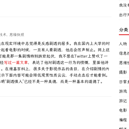
我没
出行
分类
技术
,
思维快照
我在现实环境中总觉得是反感剧透的居多。我在国内上大学的时
人物
一起看电影的时候，一旦有人要剧透，他总会厉声制止。网上这
信息
可能是那一集剧情特别跌宕起伏，我不禁在Twitter上赞叹了一
经
写过一篇文章
，表达了他对剧透这一行为的愤慨，里面他讲
思维
了。在维基百科上，很多关于影视作品的条目，在介绍剧情的片
摄影
提示下面内容可能会降低观赏性质云云，手动点击后才能看到。
明“剧透慎入”已经不是一种美德，而是一种基本的道德了。
日常
游戏
游记
电影
编程