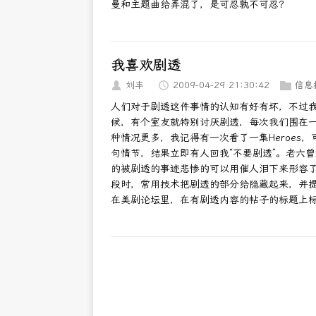
曼和主题曲给弄混了，是可忍孰不可忍？
我喜欢剧透
刘丰
2009-04-29 21:30:42
信息
人们对于剧透这件事情的认知有好有坏，不过
候，有个室友就特别讨厌剧透，每次我们围在
种情况更多，我记得有一次看了一集Heroes，
句情节，结果立即有人回我“不要剧透”。老六曾
的被剧透的事迹悲惨的可以用催人泪下来形容
段时，常用技术把剧透的部分给隐藏起来，并
在美剧论坛里，在有剧透内容的帖子的标题上标