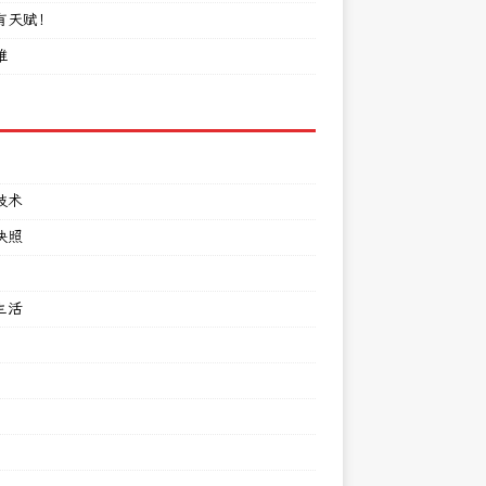
有天赋！
难
技术
快照
生活