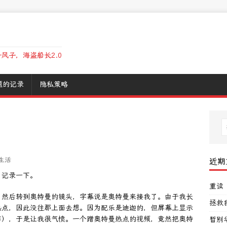
风子，海盗船长2.0
题的记录
隐私策略
生活
近期
，记录一下。
重读
，然后转到奥特曼的镜头，字幕说是奥特曼来接我了。由于我长
拯救
热点，因此没往那上面去想。因为配乐是迪迦的，但屏幕上显示
布），于是让我很气愤。一个蹭奥特曼热点的视频，竟然把奥特
暂别