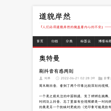
道貌岸然
『人们必须道貌岸然的掩盖着内心的不安』——
首页
归档
分类
标签云
博客标
奥特曼
刷抖音有感两则
刘丰
2022-06-21 02:28:39
日常
周末刷抖音，看到了两个印象比较深刻的视频
一个是之前关注的中国联通，发了妍妍在跳舞
时间没上抖音，忘了里面有些视频都是一时的
的奥是另一个放映时更晚的（凭印象可能是欧