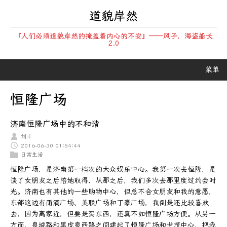
道貌岸然
『人们必须道貌岸然的掩盖着内心的不安』——风子，海盗船长
2.0
菜单
恒隆广场
济南恒隆广场中的不和谐
刘丰
2016-06-30 01:54:44
日常生活
恒隆广场，是济南第一档次的大众娱乐中心。我第一次去恒隆，是
谈了女朋友之后陪她取得，从那之后，我们多次去那里度过约会时
光。济南也有其他的一些购物中心，但总不合女朋友和我的意愿，
东部这边有雨滴广场、美联广场和丁豪广场，我倒是还比较喜欢
去，因为离家近，但要是买东西，还真不如恒隆广场方便。从另一
方面，泉城路和黑虎泉西路之间建起了恒隆广场和世茂中心，把我