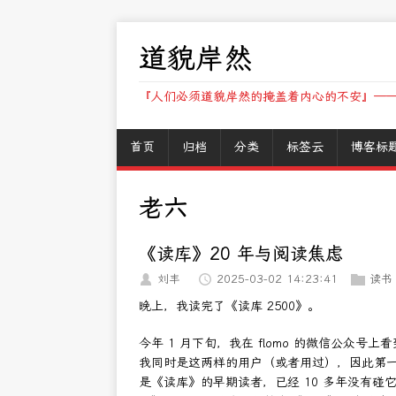
道貌岸然
『人们必须道貌岸然的掩盖着内心的不安』——
首页
归档
分类
标签云
博客标
老六
《读库》20 年与阅读焦虑
刘丰
2025-03-02 14:23:41
读书
晚上，我读完了《读库 2500》。
今年 1 月下旬，我在 flomo 的微信公众号
我同时是这两样的用户（或者用过），因此第一时
是《读库》的早期读者，已经 10 多年没有碰它