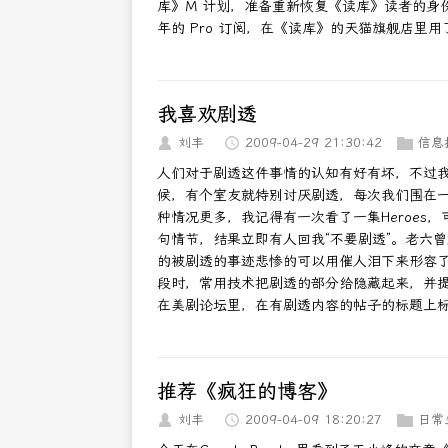
库》M 计划，准备重新恢复《读库》读者的身份
年的 Pro 订阅，在《读库》的天猫旗舰店里
我喜欢剧透
刘丰
2009-04-29 21:30:42
信息
人们对于剧透这件事情的认知有好有坏，不过
候，有个室友就特别讨厌剧透，每次我们围在
种情况更多，我记得有一次看了一集Heroes，
句情节，结果立即有人回我“不要剧透”。老六曾
的被剧透的事迹悲惨的可以用催人泪下来形容
段时，常用技术把剧透的部分给隐藏起来，并
在美剧论坛里，在有剧透内容的帖子的标题上标
推荐《疯狂的博客》
刘丰
2009-04-09 18:20:27
日常