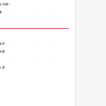
有天赋！
难
技术
快照
生活