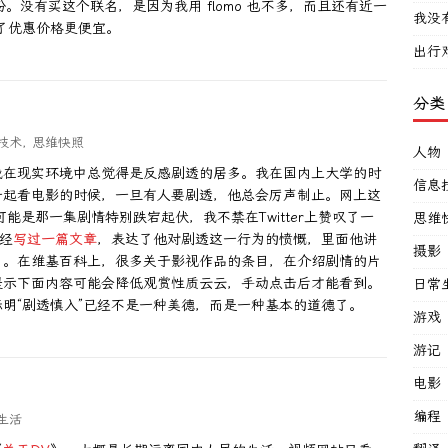
。没有买这个联名，是因为我用 flomo 也不多，而且还有近一
我没
用了优惠价格更便宜。
出行
分类
技术
,
思维快照
人物
我在现实环境中总觉得是反感剧透的居多。我在国内上大学的时
信息
一起看电影的时候，一旦有人要剧透，他总会厉声制止。网上这
可能是那一集剧情特别跌宕起伏，我不禁在Twitter上赞叹了一
思维
经
写过一篇文章
，表达了他对剧透这一行为的愤慨，里面他讲
摄影
了。在维基百科上，很多关于影视作品的条目，在介绍剧情的片
提示下面内容可能会降低观赏性质云云，手动点击后才能看到。
日常
明“剧透慎入”已经不是一种美德，而是一种基本的道德了。
游戏
游记
电影
编程
生活