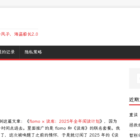
风子，海盗船长2.0
题的记录
隐私策略
近期
重读
上看到这篇文章：《
flomo × 读库：2025年全年阅读计划
》，因为
拯救
间点进去。里面推广的是 flomo 和《读库》的联名套餐。我
了，这次被唤醒了之前的情怀，于是就订阅了 2025 年的《读
暂别