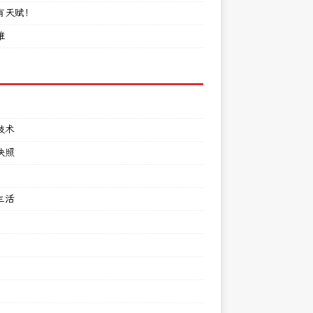
有天赋！
难
技术
快照
生活