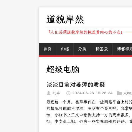
道貌岸然
『人们必须道貌岸然的掩盖着内心的不安』——
首页
归档
分类
标签云
博客标
超级电脑
谈谈目前对姜萍的质疑
刘丰
2024-06-28 18:28:24
人物
最近这一个月，姜萍事件在一些网络平台上讨
的情况可能做不得准，多少有个参考吧。我常
性，小红书上正文中看到支持一方的观点很多，
性、中专生上贴，也有一些实在脑残的评论，