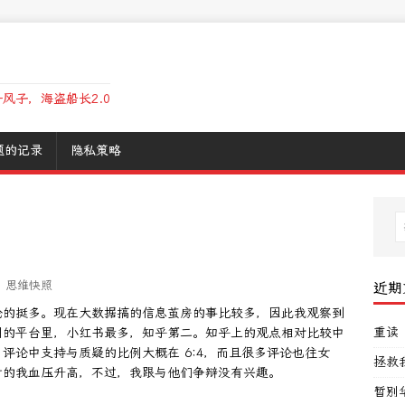
风子，海盗船长2.0
题的记录
隐私策略
,
思维快照
近期
论的挺多。现在大数据搞的信息茧房的事比较多，因此我观察到
重读
刷的平台里，小红书最多，知乎第二。知乎上的观点相对比较中
评论中支持与质疑的比例大概在 6:4，而且很多评论也往女
拯救
看的我血压升高，不过，我跟与他们争辩没有兴趣。
暂别