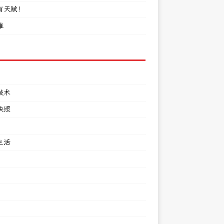
有天赋！
难
技术
快照
生活