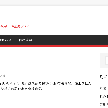
风子，海盗船长2.0
题的记录
隐私策略
快照
近期
拥抱 AI？”，然后想想还是把“放弃抵抗”去掉吧，加上它给人
重读
经没戏了的那种末日悲观感觉。
拯救
暂别