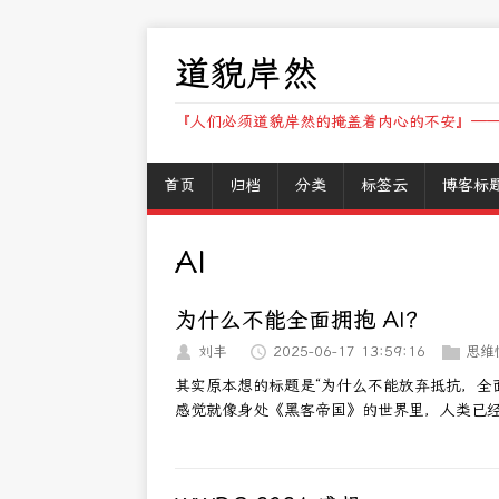
道貌岸然
『人们必须道貌岸然的掩盖着内心的不安』——
首页
归档
分类
标签云
博客标
AI
为什么不能全面拥抱 AI？
刘丰
2025-06-17 13:59:16
思维
其实原本想的标题是“为什么不能放弃抵抗，全面
感觉就像身处《黑客帝国》的世界里，人类已