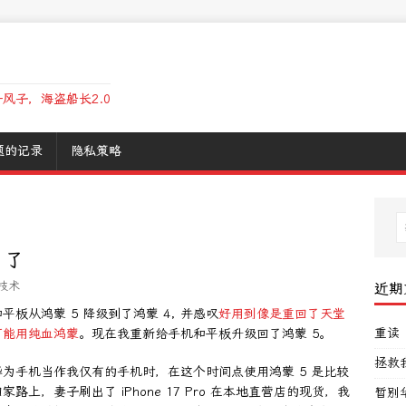
风子，海盗船长2.0
题的记录
隐私策略
 了
技术
近期
板从鸿蒙 5 降级到了鸿蒙 4, 并感叹
好用到像是重回了天堂
重读
可能用纯血鸿蒙
。现在我重新给手机和平板升级回了鸿蒙 5。
拯救
为手机当作我仅有的手机时，在这个时间点使用鸿蒙 5 是比较
，妻子刷出了 iPhone 17 Pro 在本地直营店的现货，我
暂别