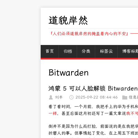
道貌岸然
『人们必须道貌岸然的掩盖着内心的不安』——
首页
归档
分类
标签云
博客标
Bitwarden
鸿蒙 5 可以人脸解锁 Bitwarden
刘丰
2025-09-22 08:44:46
信息
看了看时间，一个月前，我把手上的华为手机和平
一样
，甚至后面这月初还写了一篇文章说
我不
倒并不是因为什么而打脸，前面说的是在我把华
折磨人的事。但事情起了变化，在上周五下班回家路上