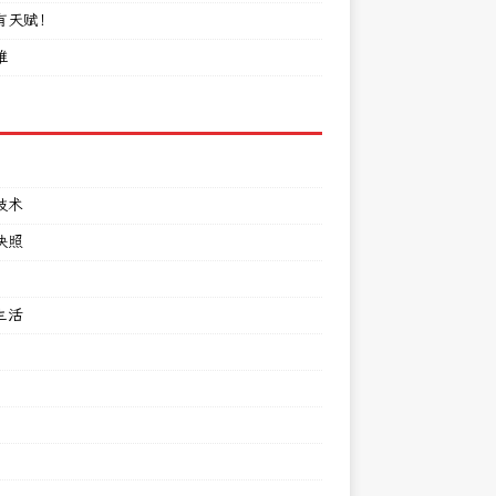
有天赋！
难
技术
快照
生活