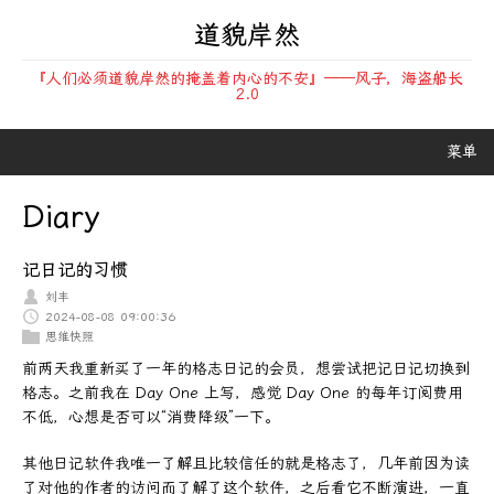
道貌岸然
『人们必须道貌岸然的掩盖着内心的不安』——风子，海盗船长
2.0
菜单
Diary
记日记的习惯
刘丰
2024-08-08 09:00:36
思维快照
前两天我重新买了一年的格志日记的会员，想尝试把记日记切换到
格志。之前我在 Day One 上写，感觉 Day One 的每年订阅费用
不低，心想是否可以“消费降级”一下。
其他日记软件我唯一了解且比较信任的就是格志了，几年前因为读
了对他的作者的访问而了解了这个软件，之后看它不断演进，一直