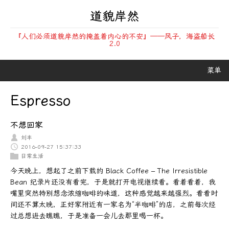
道貌岸然
『人们必须道貌岸然的掩盖着内心的不安』——风子，海盗船长
2.0
菜单
Espresso
不想回家
刘丰
2016-09-27 15:37:33
日常生活
今天晚上，想起了之前下载的 Black Coffee – The Irresistible
Bean 纪录片还没有看完，于是就打开电视继续看。看着看着，我
嘴里突然特别想念浓缩咖啡的味道，这种感觉越来越强烈。看看时
间还不算太晚，正好家附近有一家名为“半咖啡”的店，之前每次经
过总想进去瞧瞧，于是准备一会儿去那里喝一杯。