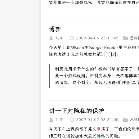
望苹果进一步加强隐私，希望能确保即使在自
博弈
刘丰
2009-04-06 23:11:45
思维
今天早上看到keso在Google Reader里推荐的
懂的表达了我之前总结的笔记[
1
][
2
]。
制度是用来干什么的？教科书早有答案了：
要一个游戏规则。但制度本身，是不容博弈
的博弈，这个制度，永远无法得到”神圣”二
讲一下对隐私的保护
刘丰
2009-04-02 03:31:05
思维
今天下午上课前写了篇
文章
谈了一下我们伦理学
师正好在谈论加拿大公民隐私的问题。