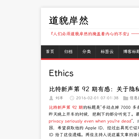
道貌岸然
『人们必须道貌岸然的掩盖着内心的不安』——
首页
归档
分类
标签云
博客标
Ethics
比特新声第 92 期有感：关于隐
刘丰
2016-02-01 07:01:38
信息
比特新声第 92 期
的标题是“手动点掉 7000 
昨天晚上开车的时候，把剩下的部分听完了。最
privacy seriously even when you’re dead
”
因，希望获取他的 Apple ID，经过出具死亡
ID 给了这位遗孀。两位主持人说这篇文章的