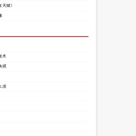
有天赋！
难
技术
快照
生活