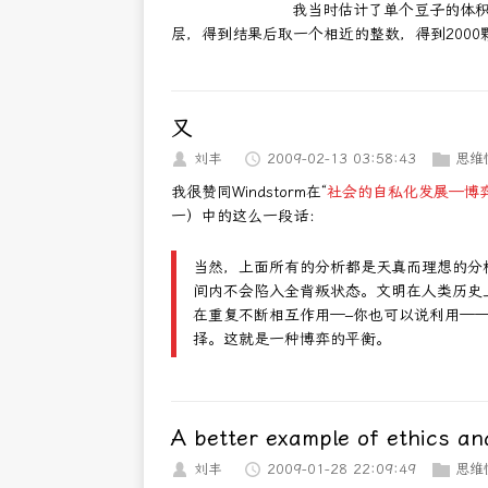
我当时估计了单个豆子的体
层，得到结果后取一个相近的整数，得到2000颗
又
刘丰
2009-02-13 03:58:43
思维
我很赞同Windstorm在“
社会的自私化发展—博
一）中的这么一段话：
当然，上面所有的分析都是天真而理想的分
间内不会陷入全背叛状态。文明在人类历史
在重复不断相互作用—–你也可以说利用—
择。这就是一种博弈的平衡。
A better example of ethics an
刘丰
2009-01-28 22:09:49
思维