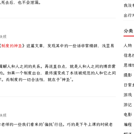
己死去后，也不会泄漏。
我没
出行
分类
快照
人物
《
制度的神圣
》这篇文章，发现其中的一些话非常精辟，浅显易
信息
思维
调解人和人之间的关系。再说直白点，就是人和人之间的博弈需
的。如果一个制度出台，最终演变成了本该被规范的人和它之间
摄影
字。而制度的一切合法性，就在于”神圣”。
日常
游戏
游记
电影
快照
老师的一些我们看来的”偏执”行径。巧的是下午上课的时候老
编程