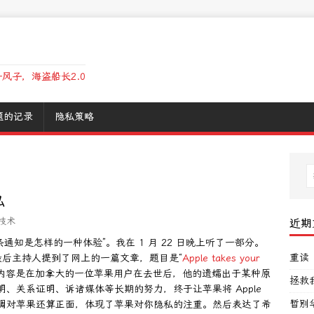
风子，海盗船长2.0
题的记录
隐私策略
私
技术
近期
多条通知是怎样的一种体验”。我在 1 月 22 日晚上听了一部分。
重读
后主持人提到了网上的一篇文章，题目是“
Apple takes your
，内容是在加拿大的一位苹果用户在去世后，他的遗孀出于某种原
拯救
证明、关系证明、诉诸媒体等长期的努力，终于让苹果将 Apple
暂别
语调对苹果还算正面，体现了苹果对你隐私的注重。然后表达了希