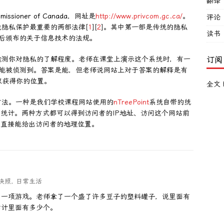
翻译
missioner of Canada
，网址是
http://www.privcom.gc.ca/
。
评论
隐私保护最重要的两部法律[
1
][
2
]。其中第一部是传统的隐私
读书
年之后颁布的关于信息技术的法规。
检测你对隐私的了解程度。老师在课堂上演示这个系统时，有一
订阅
不能被侦测到。答案是能，但老师说网站上对于答案的解释是有
可以获得你的位置。
全文 
方法。一种是我们学校课程网站使用的
nTreePoint
系统自带的统
统计。两种方式都可以得到访问者的IP地址、访问这个网站前
tics直接能给出访问者的地理位置。
快照
,
日常生活
了一项游戏。老师拿了一个盛了许多豆子的塑料罐子，说里面有
们估计里面有多少个。