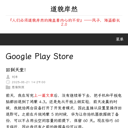
道貌岸然
『人们必须道貌岸然的掩盖着内心的不安』——风子，海盗船长
2.0
菜单
Google Play Store
回到天堂！
刘丰
2025-08-21 14:29:00
思维快照
前天，我在写完
上一篇文章
后，没有继续等下去，把手机和平板电
脑都回退到了鸿蒙 4.3。还是先从平板上做实验，前天凌晨的时
候，我就给两台设备打开了开发者模式，因此直接从设置里操作回
退即可。之前在升级鸿蒙 5 的时候，华为让你给机器数据做了备
份，可以不占用云空间容量的前提下，保留 60 天。现在恰巧 60
天临近，因此我还有之前的数据备份可以用。