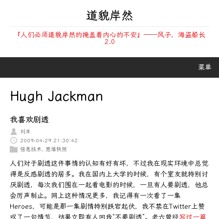
道貌岸然
『人们必须道貌岸然的掩盖着内心的不安』——风子，海盗船长
2.0
菜单
Hugh Jackman
我喜欢剧透
刘丰
2009-04-29 21:30:42
信息技术
,
思维快照
人们对于剧透这件事情的认知有好有坏，不过我在现实环境中总觉
得是反感剧透的居多。我在国内上大学的时候，有个室友就特别讨
厌剧透，每次我们围在一起看电影的时候，一旦有人要剧透，他总
会厉声制止。网上这种情况更多，我记得有一次看了一集
Heroes，可能是那一集剧情特别跌宕起伏，我不禁在Twitter上赞
叹了一句情节，结果立即有人回我“不要剧透”。老六曾经
写过一篇