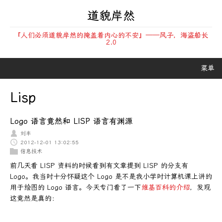
道貌岸然
『人们必须道貌岸然的掩盖着内心的不安』——风子，海盗船长
2.0
菜单
Lisp
Logo 语言竟然和 LISP 语言有渊源
刘丰
2012-12-01 13:02:55
信息技术
前几天看 LISP 资料的时候看到有文章提到 LISP 的分支有
Logo。我当时十分怀疑这个 Logo 是不是我小学时计算机课上讲的
用于绘图的 Logo 语言。今天专门看了一下
维基百科的介绍
，发现
这竟然是真的：