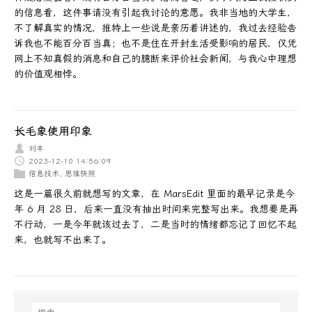
的信息看，这件事请没有引起我讨论的意愿。我非当地的大学生，
不了解真实的情况，推特上一些说是亲历着讲述的，我过去经验告
诉我也不能百分百当真；也不是住在开封生活受影响的居民，仅凭
网上不知真假的消息和自己的臆断来评价社会新闻，与我心中理想
的价值观相悖。
长毛象使用印象
刘丰
2023-12-10 14:56:09
信息技术
,
思维快照
这是一篇很久前就想写的文章，在 MarsEdit 里面的最早记录是今
年 6 月 28 日，后来一直没有抽出时间来完整写出来。我想要是再
不行动，一是今年就该过去了，二是当时的情绪都忘记了回忆不起
来，也就写不出来了。