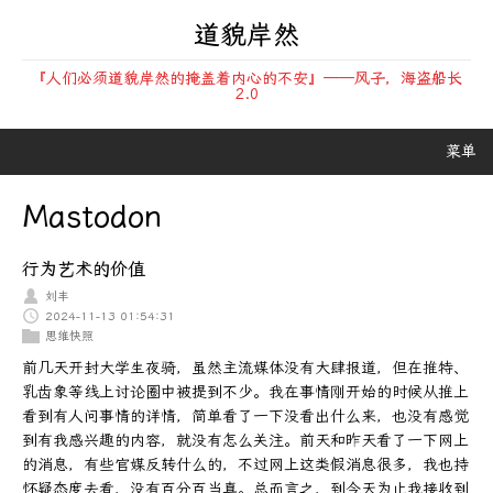
道貌岸然
『人们必须道貌岸然的掩盖着内心的不安』——风子，海盗船长
2.0
菜单
Mastodon
行为艺术的价值
刘丰
2024-11-13 01:54:31
思维快照
前几天开封大学生夜骑，虽然主流媒体没有大肆报道，但在推特、
乳齿象等线上讨论圈中被提到不少。我在事情刚开始的时候从推上
看到有人问事情的详情，简单看了一下没看出什么来，也没有感觉
到有我感兴趣的内容，就没有怎么关注。前天和昨天看了一下网上
的消息，有些官媒反转什么的，不过网上这类假消息很多，我也持
怀疑态度去看，没有百分百当真。总而言之，到今天为止我接收到