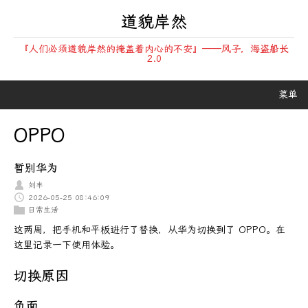
道貌岸然
『人们必须道貌岸然的掩盖着内心的不安』——风子，海盗船长
2.0
菜单
OPPO
暂别华为
刘丰
2026-05-25 08:46:09
日常生活
这两周，把手机和平板进行了替换，从华为切换到了 OPPO。在
这里记录一下使用体验。
切换原因
负面