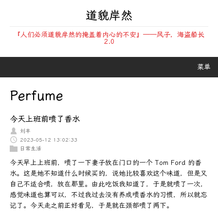
道貌岸然
『人们必须道貌岸然的掩盖着内心的不安』——风子，海盗船长
2.0
菜单
Perfume
今天上班前喷了香水
刘丰
2023-05-12 13:02:33
日常生活
今天早上上班前，喷了一下妻子放在门口的一个 Tom Ford 的香
水。这是她不知道什么时候买的，说她比较喜欢这个味道，但是又
自己不适合喷，放在那里。由此吃饭我知道了，于是就喷了一次，
感觉味道也算可以，不过我过去没有养成喷香水的习惯，所以就忘
记了。今天走之前正好看见，于是就在颈部喷了两下。