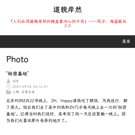
道貌岸然
『人们必须道貌岸然的掩盖着内心的不安』——风子，海盗船长
2.0
菜单
Photo
“秘密基地”
刘丰
2007-09-02 06:12:07
人物
,
日常生活
北京时间8月22号晚上，ZH，Happy请我吃了顿饭，为我送行，聊
了很久。饭后我们去了高中时我和ZH几乎每天晚上去一次的“秘密
基地”。记得当时我们说好，高考完了找一天在这里躺一晚上。因
为我们太喜欢那片奇异的地方了。