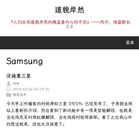
道貌岸然
『人们必须道貌岸然的掩盖着内心的不安』——风子，海盗船长
2.0
菜单
Samsung
没诚意三星
刘丰
2018-02-26 03:19:18
信息技术
今天早上听播客的时候得知三星 S9/S9+ 已经发布了，于是就去网
站上看新机介绍，然后看到了新功能中有一项是智能解锁，也就是
当光线充足时用虹膜解锁，当光线弱时则用面部。看了之后我心中
的想法就是，这也太没诚意了。