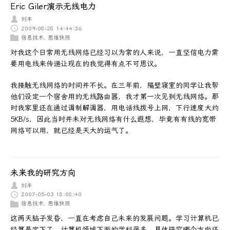
Eric Giler演示无线电力
刘丰
2009-08-28 14:44:36
信息技术
,
思维快照
对我这个日常用无线网络已经习以为常的人来说，一直坚信电力需
要用电线来传递让现在的我觉得有点不可思议。
我接触无线网络的时间并不长。在三年前，隔壁寝室的同学让我帮
他们设定一个宿舍用的无线路由器，我才第一次见到无线网络。那
时我家里还在通过调制解调器，用电话线拨号上网，下行速度大约
5KB/s，因此当时并未对无线网络有什么遐想，毕竟有有线的宽带
网络可以用，就已经是天大的运气了。
未来我的研究方向
刘丰
2007-05-03 18:08:40
信息技术
,
思维快照
这两天脑子发昏，一直在考虑自己未来的发展问题。学习计算机已
经算是定下了，计算机领域下面的学科很多，具体研究哪个方向还