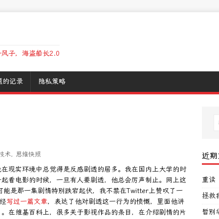
风子，海盗船长2.0
题的记录
隐私策略
技术
,
思维快照
近期
我在现实环境中总觉得是反感剧透的居多。我在国内上大学的时
重读
一起看电影的时候，一旦有人要剧透，他总会厉声制止。网上这
可能是那一集剧情特别跌宕起伏，我不禁在Twitter上赞叹了一
拯救
经
写过一篇文章
，表达了他对剧透这一行为的愤慨，里面他讲
暂别
了。在维基百科上，很多关于影视作品的条目，在介绍剧情的片