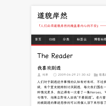
道貌岸然
『人们必须道貌岸然的掩盖着内心的不安』——
首页
归档
分类
标签云
博客标
The Reader
我喜欢剧透
刘丰
2009-04-29 21:30:42
信息
人们对于剧透这件事情的认知有好有坏，不过
候，有个室友就特别讨厌剧透，每次我们围在
种情况更多，我记得有一次看了一集Heroes，
句情节，结果立即有人回我“不要剧透”。老六曾
的被剧透的事迹悲惨的可以用催人泪下来形容