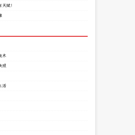
有天赋！
难
技术
快照
生活