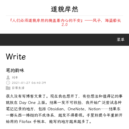
道貌岸然
『人们必须道貌岸然的掩盖着内心的不安』——风子，海盗船长
2.0
菜单
Write
笔的韵味
刘丰
2021-01-27 06:40:39
日常生活
很久没有写博客文章了。现在我也想开了，有些想法和值得记的事
就放在 Day One 上面。结果一发不可收拾，我开始广泛尝试各种
笔记记录的地方，包括 Obsidian、OneNote、Notion……结果东
一榔头西一棒槌的不成体系，越发不得要领。手里别提今年重新开
始用的 Filofax 手帐本，能写的地方越来越多了。