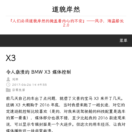
道貌岸然
『人们必须道貌岸然的掩盖着内心的不安』——风子，海盗船长
2.0
菜单
X3
令人崩溃的 BMW X3 媒体控制
刘丰
2017-06-26 14:49:55
日常生活
前几天自己的车出了点问题，就借了父亲的宝马 X3 来开了几天。
这辆 X3 大概购于 2016 年底，当时我借来跑了一趟长途，对它的
定速巡航控制比较喜欢（是的，对我来说驾驶舱的科技配置是选车
的第一要素），媒体部分也很不错，至少比起我的 2016 款途观来
说，可以显示专辑封面是一个大进步。但这次的用车经历，让我对
媒体播放这一块非常崩溃。