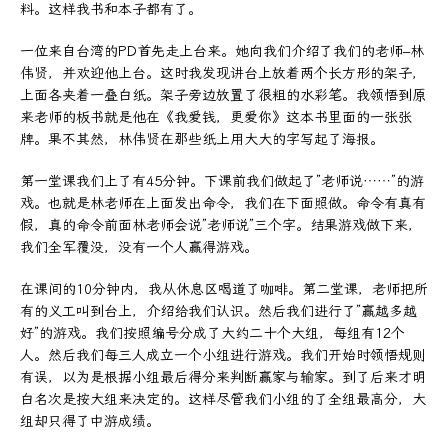
料。这样我书和本子都有了。
一位来自台湾的PD首先走上台来。她向我们介绍了我们的老师–林
伟贤，并欢迎他上台。这时我发现讲台上放着两个长方形的架子，
上面各夹着一叠白纸。架子旁边放置了很粗的水彩笔。我领悟到原
来老师的板书就是他在《我爱钱，更爱你》这本书里面的一张张
牌。果不其然，林伟贤在那些纸上用大大的字写起了海报。
第一堂课我们上了有45分钟。下课前我们做起了”老师说……”的游
戏。也就是林老师在上面发出命令，我们在下面照做。命令有真有
假，真的命令前面林老师会说”老师说”三个字。结果游戏做下来，
我们全军覆没，没有一个人赢得游戏。
在课间的10分钟内，我从休息区喝道了咖啡。第二堂课，老师把所
有的义工叫到台上，介绍给我们认识。然后我们进行了”赢越多越
好”的游戏。我们按照编号分成了大约二十个大组，每组有12个
人。然后我们每三人成立一个小组进行游戏。我们开始时领悟规则
有误，以为是根据小组最后得分来判断赢家与输家。到了后来才明
白名次是按大组来决定的。这样尽管我们小组的了全组最高分，大
组却只得了中游成绩。