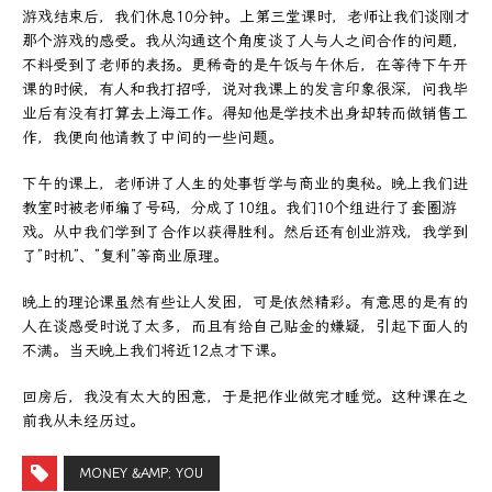
游戏结束后，我们休息10分钟。上第三堂课时，老师让我们谈刚才
那个游戏的感受。我从沟通这个角度谈了人与人之间合作的问题，
不料受到了老师的表扬。更稀奇的是午饭与午休后，在等待下午开
课的时候，有人和我打招呼，说对我课上的发言印象很深，问我毕
业后有没有打算去上海工作。得知他是学技术出身却转而做销售工
作，我便向他请教了中间的一些问题。
下午的课上，老师讲了人生的处事哲学与商业的奥秘。晚上我们进
教室时被老师编了号码，分成了10组。我们10个组进行了套圈游
戏。从中我们学到了合作以获得胜利。然后还有创业游戏，我学到
了”时机”、”复利”等商业原理。
晚上的理论课虽然有些让人发困，可是依然精彩。有意思的是有的
人在谈感受时说了太多，而且有给自己贴金的嫌疑，引起下面人的
不满。当天晚上我们将近12点才下课。
回房后，我没有太大的困意，于是把作业做完才睡觉。这种课在之
前我从未经历过。
MONEY &AMP; YOU