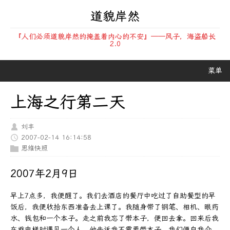
道貌岸然
『人们必须道貌岸然的掩盖着内心的不安』——风子，海盗船长
2.0
菜单
上海之行第二天
刘丰
2007-02-14 16:14:58
思维快照
2007年2月9日
早上7点多，我便醒了。我们去酒店的餐厅中吃过了自助餐型的早
饭后，我便收拾东西准备去上课了。我随身带了钢笔、相机、眼药
水、钱包和一个本子。走之前我忘了带本子，便回去拿。回来后我
在乘电梯时遇见一个人，他告诉我不需要带本子。我们便自我介