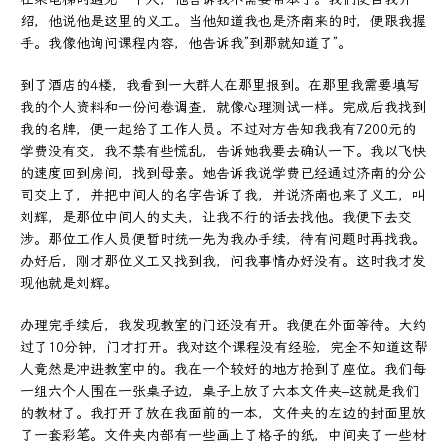
绍，他说他是这里的义工。当他知道我也是济南来的时，便跟我握
手。我像他询问课程内容，他告诉我”到那就知道了”。
到了酒店的4楼，我看到一大群人在那里报到。在那里我需要填写
我的个人资料和一份问卷调查，就像心理测试一样。完成后我找到
我的名牌，便一起给了工作人员。不过对方告知我我有7200元的
学费没有交，我不禁有些慌乱，告诉她我要去确认一下。我以飞快
的速度回到房间，找到母亲。她告诉我说学费已经通过济南的分公
司交上了，并把中间人的名字告诉了我，并说济南也来了义工，叫
刘辉，是那位中间人的丈夫，让我不行的话去找他。我便下去交
涉。那位工作人员便暂时统一先为我办手续，待有问题时再找我。
办好后，刚才那位义工又找到我，问我事情办好没有。这时我才发
现他就是刘辉。
办理完手续后，我发现教室的门还没有开。我便在外面等待。大约
过了10分钟，门才打开。我对这个课程没有经验，完全不知道这帮
人竟然是冲进教室中的。我在一个较好的地方抢到了座位。我们每
一组六个人围在一张桌子边，桌子上放了六本文件夹–这就是我们
的教材了。我打开了放在我面前的一本，文件夹的左边的封面里放
了一套彩笔。文件夹内部有一些画上了格子的纸，中间夹了一些材